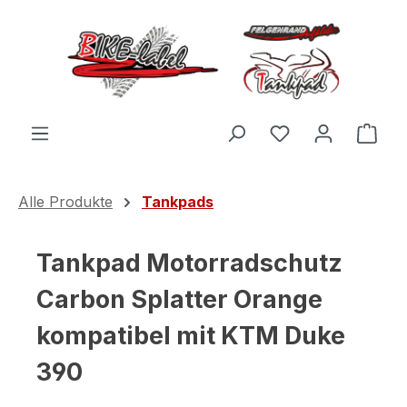
Zum Hauptinhalt springen
Du hast 0 Produ
Ware
Alle Produkte
Tankpads
Tankpad Motorradschutz
Carbon Splatter Orange
kompatibel mit KTM Duke
390