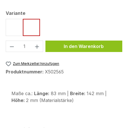
auswählen
Variante
Style 1
Style 2
Produkt Anzahl: Gib den gewünschten We
In den Warenkorb
Zum Merkzettel hinzufügen
Produktnummer:
X502565
Maße ca.:
Länge:
83 mm |
Breite:
142 mm |
Höhe:
2 mm (Materialstärke)