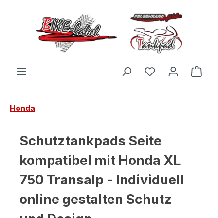
Zum Hauptinhalt springen
Du hast 0 Produ
Ware
Honda
Schutztankpads Seite
kompatibel mit Honda XL
750 Transalp - Individuell
online gestalten Schutz