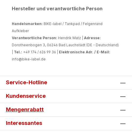
und alltäglichen Gebrauchsspuren.
Hersteller und verantwortliche Person
Gleichzeitig sorgen sie für eine
hochwertige und individuelle Optik.
Handelsmarken:
BIKE-label / Tankpad / Felgenrand
Deine Vorteile auf einen Blick: Eigene
Aufkleber
Gestaltung: Erstelle dein persönliches
Verantwortliche Person:
Hendrik Matz |
Adresse:
Wunschdesign bequem online.
Dorotheenbogen 3, 06246 Bad Lauchstädt (DE - Deutschland)
Passgenaue Fertigung: Entwickelt für
|
Tel.:
+49 174 / 626 99 36 |
Elektronische Adr. / E-Mail:
die can-am Spyder F3 Modelle ab
info@bike-label.de
Baujahr 2015. Langlebige Qualität:
UV-beständig, kratzfest und
wetterfest für viele Jahre Fahrspaß.
Service-Hotline
Einfache Montage: Selbstklebend
und in wenigen Minuten blasenfrei
Kundenservice
angebracht. Schutz & Individualität:
Bewahrt die Verkleidung vor
Mengenrabatt
Beschädigungen und wertet deine
Spyder optisch auf. Gestalte jetzt
Interessantes
dein individuelles can-am Tankpad