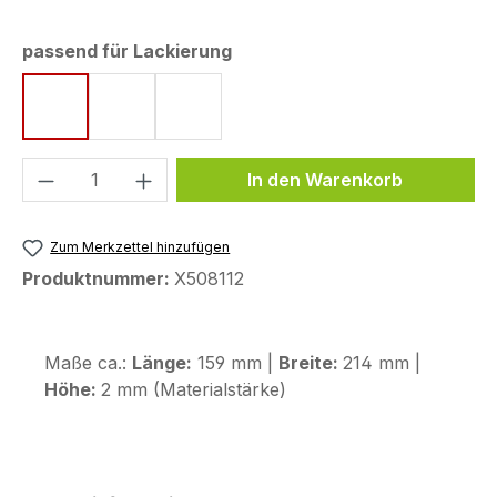
auswählen
passend für Lackierung
Icon Blue
Midnight Cyan
Tech Black
Produkt Anzahl: Gib den gewünschten We
In den Warenkorb
Zum Merkzettel hinzufügen
Produktnummer:
X508112
Maße ca.:
Länge:
159 mm |
Breite:
214 mm |
Höhe:
2 mm (Materialstärke)