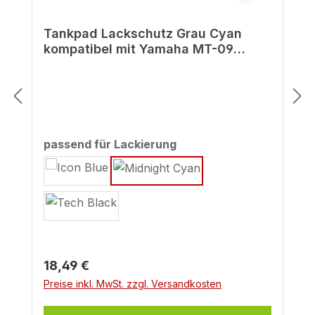
Tankpad Lackschutz Grau Cyan
kompatibel mit Yamaha MT-09
Midnight Cyan - MY 2024
auswählen
passend für Lackierung
Regulärer Preis:
18,49 €
Preise inkl. MwSt. zzgl. Versandkosten