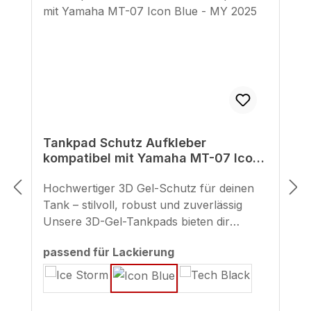
Tankpad Schutz Aufkleber
kompatibel mit Yamaha MT-07 Icon
Blue - MY 2025
Hochwertiger 3D Gel-Schutz für deinen
Tank – stilvoll, robust und zuverlässig
Unsere 3D-Gel-Tankpads bieten dir
erstklassigen Schutz vor Kratzern und
auswählen
passend für Lackierung
Abrieb, wie sie etwa durch
Reißverschlüsse oder Jacken entstehen
können. Im Gegensatz zu einfachen
Folienaufklebern bestehen unsere Pads