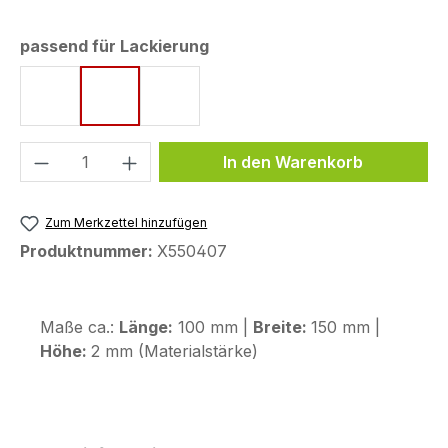
auswählen
passend für Lackierung
Ice Storm
Icon Blue
Tech Black
Produkt Anzahl: Gib den gewünschten We
In den Warenkorb
Zum Merkzettel hinzufügen
Produktnummer:
X550407
Maße ca.:
Länge:
100 mm |
Breite:
150 mm |
Höhe:
2 mm (Materialstärke)