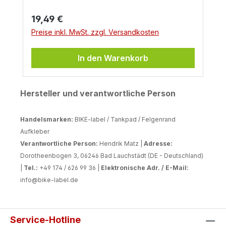
aus strapazierfähigem, Gelmaterial inkl.
Regulärer Preis:
19,49 €
UV-Schutz für lange Farbbrillianz – sie
sind benzinresistent, wasserfest und
Preise inkl. MwSt. zzgl. Versandkosten
absolut langlebig. Dank der starken
Selbstklebefläche haften sie sicher auf
In den Warenkorb
deinem Lack und bleiben selbst in der
Waschstraße zuverlässig an Ort und
Stelle. Für alle, die Wert auf Optik, Qualität
Hersteller und verantwortliche Person
und langfristigen Tankschutz legen.
Handelsmarken:
BIKE-label / Tankpad / Felgenrand
Aufkleber
Verantwortliche Person:
Hendrik Matz |
Adresse:
Dorotheenbogen 3, 06246 Bad Lauchstädt (DE - Deutschland)
|
Tel.:
+49 174 / 626 99 36 |
Elektronische Adr. / E-Mail:
info@bike-label.de
Service-Hotline