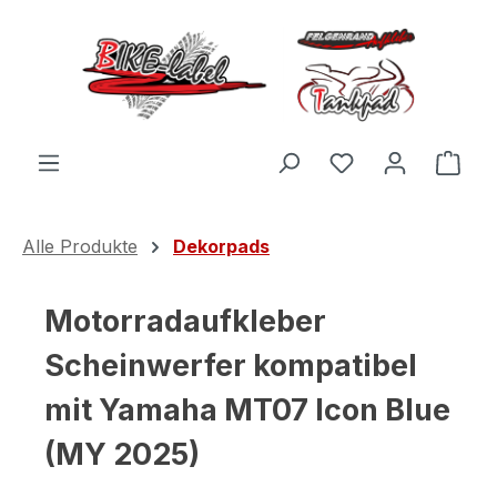
Zum Hauptinhalt springen
Du hast 0 Produ
Ware
Alle Produkte
Dekorpads
Motorradaufkleber
Scheinwerfer kompatibel
mit Yamaha MT07 Icon Blue
(MY 2025)