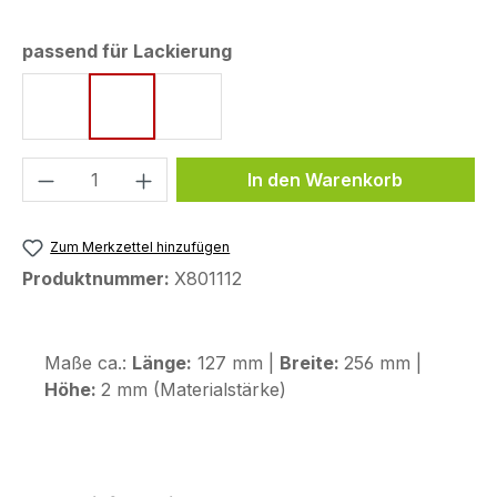
auswählen
passend für Lackierung
Icon Blue
Midnight Cyan
Tech Black
Produkt Anzahl: Gib den gewünschten We
In den Warenkorb
Zum Merkzettel hinzufügen
Produktnummer:
X801112
Maße ca.:
Länge:
127 mm |
Breite:
256 mm |
Höhe:
2 mm (Materialstärke)