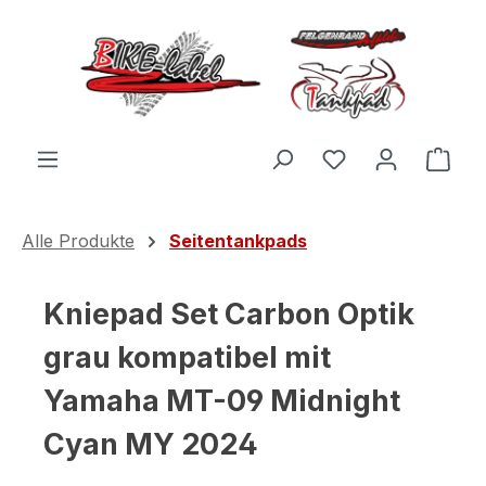
Zum Hauptinhalt springen
Du hast 0 Produ
Ware
Alle Produkte
Seitentankpads
Kniepad Set Carbon Optik
grau kompatibel mit
Yamaha MT-09 Midnight
Cyan MY 2024