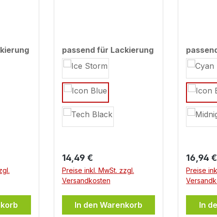
T-07
Yamaha MT07 Icon
Yamaha
 2025)
Blue (MY 2025)
Blue a
kierung
passend für Lackierung
passend
auswählen
auswäh
Regulärer Preis:
Regulär
14,49 €
16,94 
zgl.
Preise inkl. MwSt. zzgl.
Preise ink
Versandkosten
Versandk
nkorb
In den Warenkorb
In d