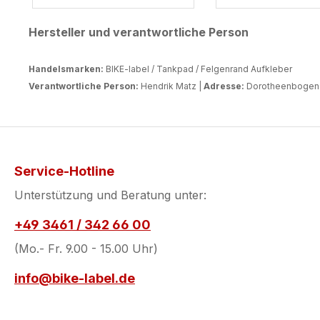
sodass die Farben lange
strahlend bleiben. Sie
Hersteller und verantwortliche Person
sind benzinbeständig,
wasserfest und extrem
Handelsmarken:
BIKE-label / Tankpad / Felgenrand Aufkleber
langlebig. Die starke
Verantwortliche Person:
Hendrik Matz |
Adresse:
Dorotheenbogen 3
Selbstklebefläche sorgt
dafür, dass die Pads
sicher auf deinem Lack
haften und selbst in der
Waschstraße zuverlässig
Service-Hotline
an Ort und Stelle
Unterstützung und Beratung unter:
bleiben. Ideal für alle, die
Wert auf erstklassigen
+49 3461 / 342 66 00
Schutz, Qualität und ein
(Mo.- Fr. 9.00 - 15.00 Uhr)
ansprechendes Design
legen.
info@bike-label.de