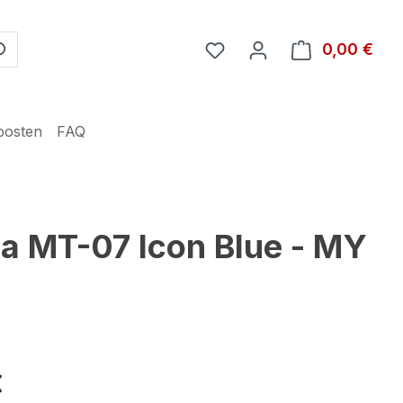
Du hast 0 Produkte auf 
0,00 €
Ware
posten
FAQ
a MT-07 Icon Blue - MY
€