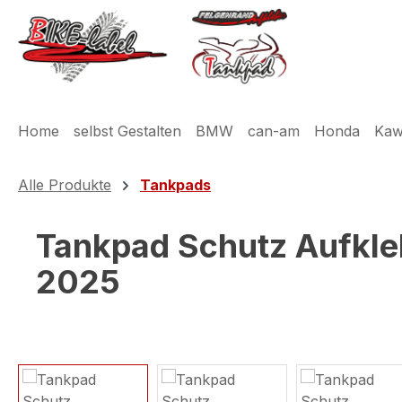
m Hauptinhalt springen
Zur Suche springen
Zur Hauptnavigation springen
Home
selbst Gestalten
BMW
can-am
Honda
Kaw
Alle Produkte
Tankpads
Tankpad Schutz Aufkle
2025
Bildergalerie überspringen