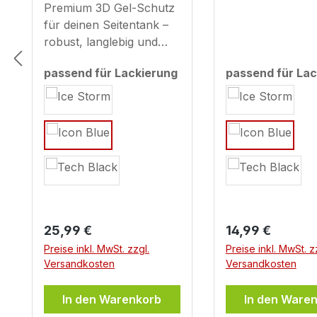
Yamaha MT-07 - MY
Premium 3D Gel-Schutz
mit Yamaha M
2025
Icon Blue (MY
für deinen Seitentank –
robust, langlebig und
stylisch Unsere 3D-Gel-
passend für Lackierung
passend für Lac
Seitentankpads schützen
auswählen
auswählen
deinen Lack effektiv vor
Kratzern und
Abnutzung, wie sie
beispielsweise durch
Reißverschlüsse, Hosen
oder Alltagsgebrauch
entstehen können.
Anders als
herkömmliche
Regulärer Preis:
Regulärer Preis:
25,99 €
14,99 €
Folienaufkleber
Preise inkl. MwSt. zzgl.
Preise inkl. MwSt. z
bestehen unsere Pads
Versandkosten
Versandkosten
aus hochwertigem
Gelmaterial mit
In den Warenkorb
In den Ware
integriertem UV-Schutz,