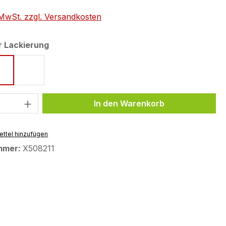
. MwSt. zzgl. Versandkosten
auswählen
r Lackierung
rm
Icon Blue
Tech Black
 Anzahl: Gib den gewünschten Wert ein 
In den Warenkorb
ttel hinzufügen
mmer:
X508211