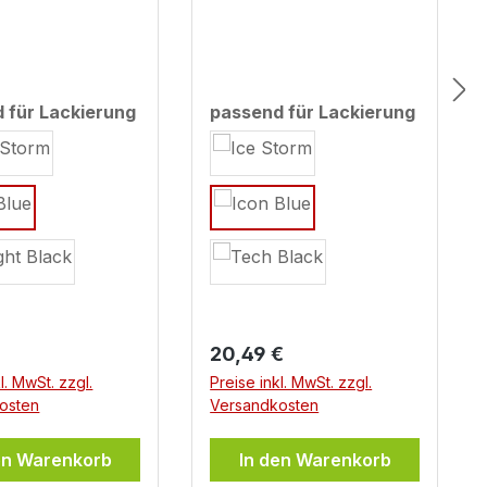
 MT-07 Icon
Yamaha MT-07 Icon
b BJ 2022
Blue (MY 2025)
 für Lackierung
passend für Lackierung
len
auswählen
er Preis:
Regulärer Preis:
€
20,49 €
l. MwSt. zzgl.
Preise inkl. MwSt. zzgl.
osten
Versandkosten
en Warenkorb
In den Warenkorb