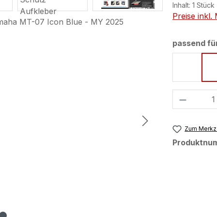
Inhalt:
1 Stück
Preise inkl
passend fü
Ice Sto
Produkt
Zum Merkze
Produktnu