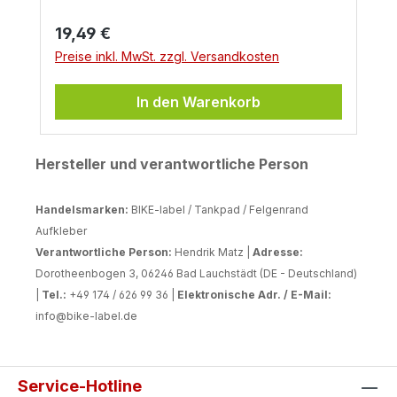
aus strapazierfähigem, Gelmaterial inkl.
Regulärer Preis:
19,49 €
UV-Schutz für lange Farbbrillianz – sie
sind benzinresistent, wasserfest und
Preise inkl. MwSt. zzgl. Versandkosten
absolut langlebig. Dank der starken
Selbstklebefläche haften sie sicher auf
In den Warenkorb
deinem Lack und bleiben selbst in der
Waschstraße zuverlässig an Ort und
Stelle. Für alle, die Wert auf Optik, Qualität
Hersteller und verantwortliche Person
und langfristigen Tankschutz legen.
Handelsmarken:
BIKE-label / Tankpad / Felgenrand
Aufkleber
Verantwortliche Person:
Hendrik Matz |
Adresse:
Dorotheenbogen 3, 06246 Bad Lauchstädt (DE - Deutschland)
|
Tel.:
+49 174 / 626 99 36 |
Elektronische Adr. / E-Mail:
info@bike-label.de
Service-Hotline