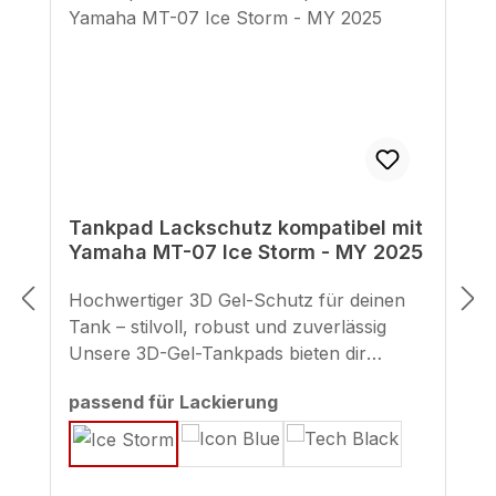
Tankpad Lackschutz kompatibel mit
Yamaha MT-07 Ice Storm - MY 2025
Hochwertiger 3D Gel-Schutz für deinen
Tank – stilvoll, robust und zuverlässig
Unsere 3D-Gel-Tankpads bieten dir
erstklassigen Schutz vor Kratzern und
auswählen
passend für Lackierung
Abrieb, wie sie etwa durch
Reißverschlüsse oder Jacken entstehen
können. Im Gegensatz zu einfachen
Folienaufklebern bestehen unsere Pads