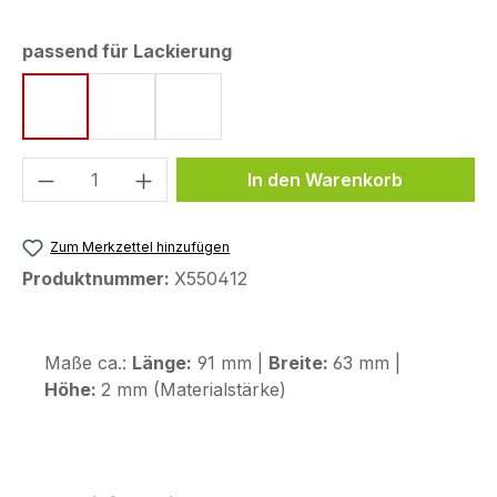
auswählen
passend für Lackierung
Ice Storm
Icon Blue
Tech Black
Produkt Anzahl: Gib den gewünschten We
In den Warenkorb
Zum Merkzettel hinzufügen
Produktnummer:
X550412
Maße ca.:
Länge:
91 mm |
Breite:
63 mm |
Höhe:
2 mm (Materialstärke)