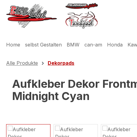
m Hauptinhalt springen
Zur Suche springen
Zur Hauptnavigation springen
Home
selbst Gestalten
BMW
can-am
Honda
Kaw
Alle Produkte
Dekorpads
Aufkleber Dekor Front
Midnight Cyan
Bildergalerie überspringen