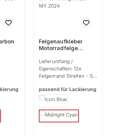
arbon
Felgenaufkleber
Motorradfelge
t
kompatibel für
9
Yamaha MT-09
Lieferumfang /
n MY
Midnight Cyan MY
Eigenschaften: 12x
2024
Felgenrand Streifen - Set
ausreichend für 2
kierung
passend für Lackierung
Motorradfelgen (plus 4x
auswählen
Ersatzstreifen) geeignet
für 17 Zoll (Streifenbreite
- ca. 9 mm)