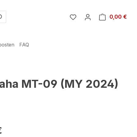
Du hast 0 Produkte auf 
0,00 €
Ware
posten
FAQ
maha MT-09 (MY 2024)
€