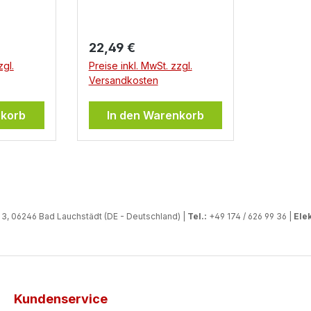
Regulärer Preis:
22,49 €
zgl.
Preise inkl. MwSt. zzgl.
Versandkosten
nkorb
In den Warenkorb
, 06246 Bad Lauchstädt (DE - Deutschland) |
Tel.:
+49 174 / 626 99 36 |
Elek
Kundenservice