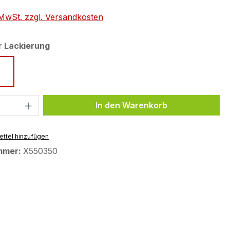
. MwSt. zzgl. Versandkosten
auswählen
r Lackierung
ue
Midnight Cyan
 Anzahl: Gib den gewünschten Wert ein 
In den Warenkorb
ttel hinzufügen
mmer:
X550350