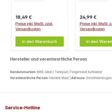
Regulärer Preis:
Regulärer Preis:
18,49 €
24,99 €
Preise inkl. MwSt. zzgl.
Preise inkl. MwSt. z
Versandkosten
Versandkosten
In den Warenkorb
In den Ware
Hersteller und verantwortliche Person
Handelsmarken:
BIKE-label / Tankpad / Felgenrand Aufkleber
Verantwortliche Person:
Hendrik Matz |
Adresse:
Dorotheenbogen 3
Service-Hotline