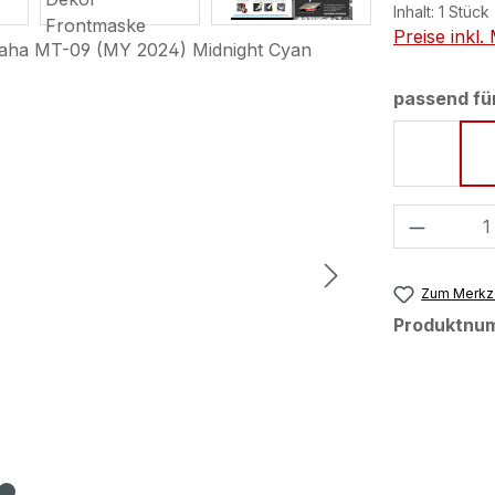
Inhalt:
1 Stück
Preise inkl
passend fü
Icon Bl
Produkt
Zum Merkze
Produktnu