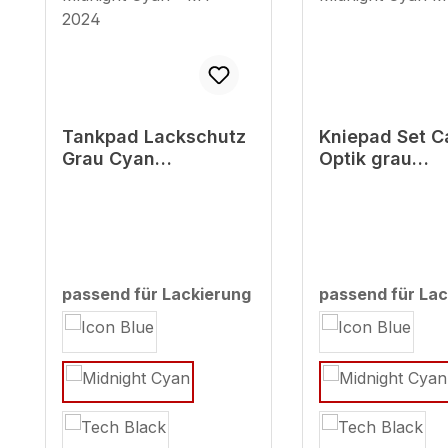
Tankpad Lackschutz
Kniepad Set C
Grau Cyan
Optik grau
kompatibel mit
kompatibel mi
Yamaha MT-09
Yamaha MT-0
Midnight Cyan - MY
Midnight Cya
2024
2024
passend für Lackierung
passend für Lac
auswählen
auswählen