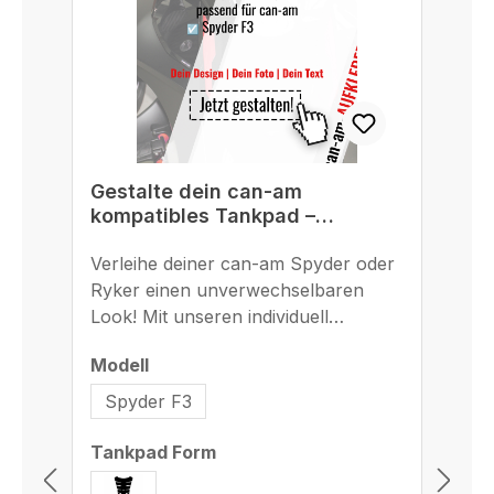
Gestalte dein can-am
G
kompatibles Tankpad –
B
einzigartig, passgenau und
r
langlebig
Verleihe deiner can-am Spyder oder
St
M
Ryker einen unverwechselbaren
Bl
Look! Mit unseren individuell
ges
gestaltbaren Tankpads und
Ad
auswählen
Modell
Mo
Seitentankpads machst du deine
F8
can-am Spyder F3, F3-S, F3-S
Bi
Spyder F3
Special Series, F3 Limited oder F3
un
Limited Special Series ab Baujahr
du
auswählen
Tankpad Form
2015 zu einem echten Unikat. Dank
Ha