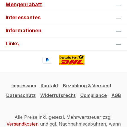
Mengenrabatt
Beschädigungen und wertet deine
Spyder optisch auf. Gestalte jetzt
Interessantes
dein individuelles can-am Tankpad
und Seitentankpad und mache deine
Informationen
Spyder zu einem echten Einzelstück.
Links
Impressum
Kontakt
Bezahlung & Versand
Datenschutz
Widerrufsrecht
Compliance
AGB
Alle Preise inkl. gesetzl. Mehrwertsteuer zzgl.
Versandkosten
und ggf. Nachnahmegebühren, wenn