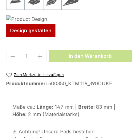
Form 22 (185 x 100 mm)
Form 54 (207 x 140 mm)
Form 55 (207 x 171 mm)
Form 68 (289 x 118 mm)
(Diese Option ist zurzeit nicht verfügbar.)
(Diese Option ist zurzeit nicht verfügbar.)
(Diese Option ist zurzeit nicht verfügbar.)
(Diese Option ist zurzeit nicht ve
Design gestalten
Produkt Anzahl: Gib den gewünschten We
In den Warenkorb
Zum Merkzettel hinzufügen
Produktnummer:
500350_KTM.119_390DUKE
Maße ca.:
Länge:
147 mm |
Breite:
83 mm |
Höhe:
2 mm (Materialstärke)
⚠️ Achtung! Unsere Pads bestehen