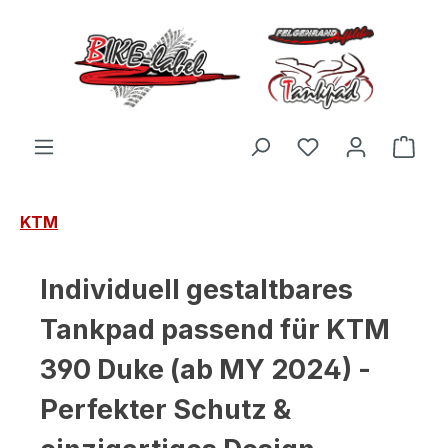
Zum Hauptinhalt springen
Du hast 0 Produ
Ware
KTM
Individuell gestaltbares
Tankpad passend für KTM
390 Duke (ab MY 2024) -
Perfekter Schutz &