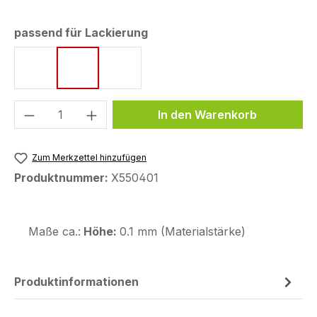
auswählen
passend für Lackierung
Cyan Storm
Icon Blue
Midnight Black
Produkt Anzahl: Gib den gewünschten We
In den Warenkorb
Zum Merkzettel hinzufügen
Produktnummer:
X550401
Maße ca.:
Höhe:
0.1 mm (Materialstärke)
Produktinformationen