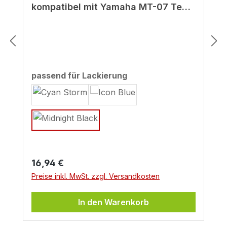
kompatibel mit Yamaha MT-07 Tech
Black ab BJ 2022
auswählen
passend für Lackierung
Regulärer Preis:
16,94 €
Preise inkl. MwSt. zzgl. Versandkosten
In den Warenkorb