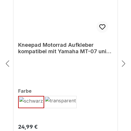
Kneepad Motorrad Aufkleber
kompatibel mit Yamaha MT-07 uni
schwarz - ab BJ 2022
auswählen
Farbe
Regulärer Preis:
24,99 €