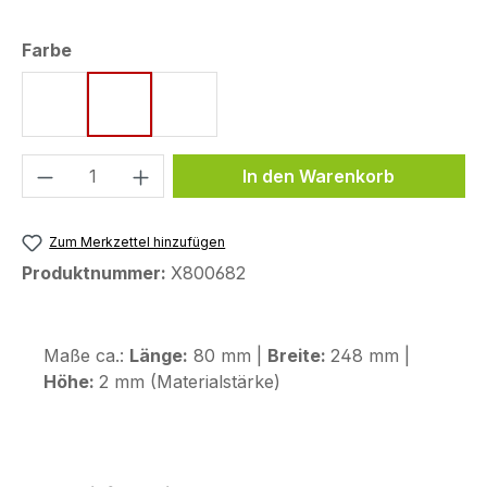
auswählen
Farbe
rot
gelbgrün
grün
Produkt Anzahl: Gib den gewünschten We
In den Warenkorb
Zum Merkzettel hinzufügen
Produktnummer:
X800682
Maße ca.:
Länge:
80 mm |
Breite:
248 mm |
Höhe:
2 mm (Materialstärke)