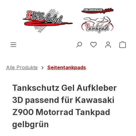
Zum Hauptinhalt springen
Du hast 0 Produ
Ware
Alle Produkte
Seitentankpads
Tankschutz Gel Aufkleber
3D passend für Kawasaki
Z900 Motorrad Tankpad
gelbgrün