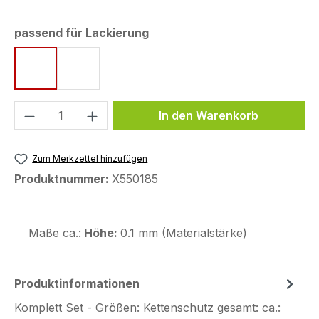
auswählen
passend für Lackierung
Ebony / Metallic Matte Graphenesteel Gray
Metallic Phantom Silver / Metallic Carbon G
Produkt Anzahl: Gib den gewünschten We
In den Warenkorb
Zum Merkzettel hinzufügen
Produktnummer:
X550185
Maße ca.:
Höhe:
0.1 mm (Materialstärke)
Produktinformationen
Komplett Set - Größen: Kettenschutz gesamt: ca.: