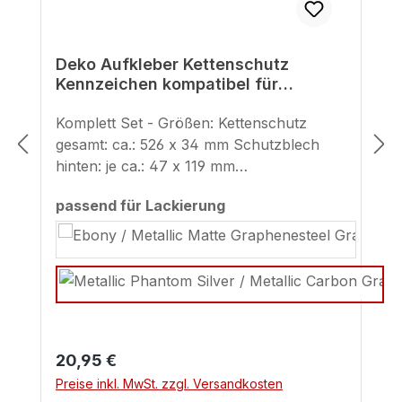
Deko Aufkleber Kettenschutz
Kennzeichen kompatibel für
Kawasaki Z900 rot silber
Komplett Set - Größen: Kettenschutz
gesamt: ca.: 526 x 34 mm Schutzblech
hinten: je ca.: 47 x 119 mm
Kennzeichenhalter: je ca.: 86 x 119 mm
auswählen
passend für Lackierung
Regulärer Preis:
20,95 €
Preise inkl. MwSt. zzgl. Versandkosten