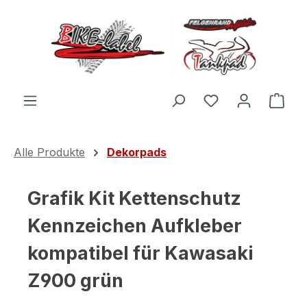
Zum Hauptinhalt springen
Du hast 0 Produ
Ware
Alle Produkte
Dekorpads
Grafik Kit Kettenschutz
Kennzeichen Aufkleber
kompatibel für Kawasaki
Z900 grün