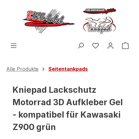
Zum Hauptinhalt springen
Du hast 0 Produ
Ware
Alle Produkte
Seitentankpads
Kniepad Lackschutz
Motorrad 3D Aufkleber Gel
- kompatibel für Kawasaki
Z900 grün