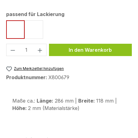
auswählen
passend für Lackierung
Ebony / Metallic Matte Graphenesteel Gray
Metallic Phantom Silver / Metallic Carbon G
Produkt Anzahl: Gib den gewünschten We
In den Warenkorb
Zum Merkzettel hinzufügen
Produktnummer:
X800679
Maße ca.:
Länge:
286 mm |
Breite:
118 mm |
Höhe:
2 mm (Materialstärke)