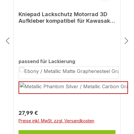
Kniepad Lackschutz Motorrad 3D
Aufkleber kompatibel für Kawasaki
Z900 rot silber
auswählen
passend für Lackierung
Regulärer Preis:
27,99 €
Preise inkl. MwSt. zzgl. Versandkosten