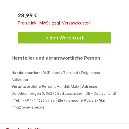
235 x 31 mmLieferumfang: 12
Felgenrandstreifen (+ 2 Ersatzstreifen) / 4
Regulärer Preis:
Felgenbettaufkleber (2x vorne / 2x hinten)
28,99 €
- ausreichend für 2 Motorrad-Felgen
Preise inkl. MwSt. zzgl. Versandkosten
In den Warenkorb
Hersteller und verantwortliche Person
Handelsmarken:
BIKE-label / Tankpad / Felgenrand
Aufkleber
Verantwortliche Person:
Hendrik Matz |
Adresse:
Dorotheenbogen 3, 06246 Bad Lauchstädt (DE - Deutschland)
|
Tel.:
+49 174 / 626 99 36 |
Elektronische Adr. / E-Mail:
info@bike-label.de