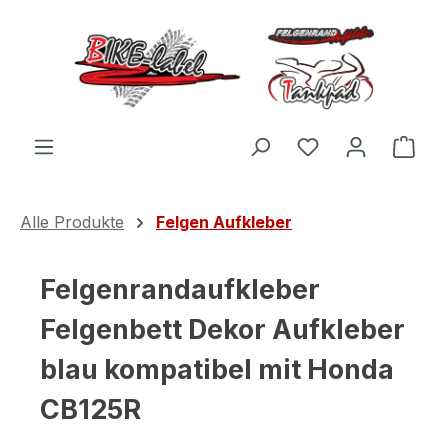
Zum Hauptinhalt springen
Du hast 0 Produ
Ware
Alle Produkte
Felgen Aufkleber
Felgenrandaufkleber
Felgenbett Dekor Aufkleber
blau kompatibel mit Honda
CB125R