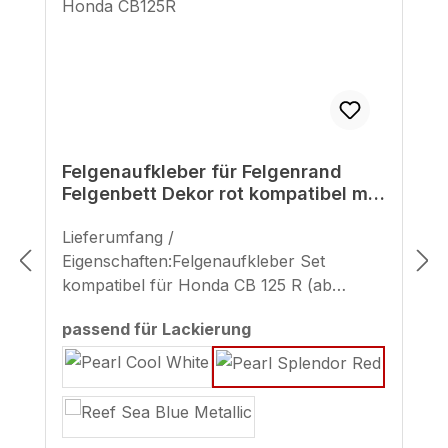
Felgenaufkleber für Felgenrand
Felgenbett Dekor rot kompatibel mit
Honda CB125R
Lieferumfang /
Eigenschaften:Felgenaufkleber Set
kompatibel für Honda CB 125 R (ab
Baujahr 2018)Design passend zur
auswählen
passend für Lackierung
Lackierung "Pearl Splendor Red" (MY
2024 / MY 2025)Streifenbreite
Felgenrand-Aufkleber: 7 mm - geeignet
für Felgengröße 17 ZollGröße Felgenbett-
Aufkleber: vorne ca. 137 x 19 mm / hinten