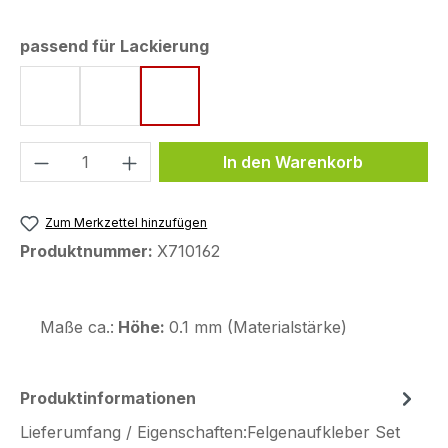
auswählen
passend für Lackierung
Pearl Cool White
Pearl Splendor Red
Reef Sea Blue Metallic
Produkt Anzahl: Gib den gewünschten We
In den Warenkorb
Zum Merkzettel hinzufügen
Produktnummer:
X710162
Maße ca.:
Höhe:
0.1 mm (Materialstärke)
Produktinformationen
Lieferumfang / Eigenschaften:Felgenaufkleber Set