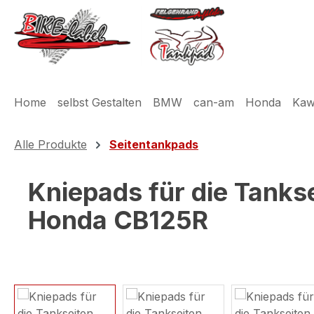
m Hauptinhalt springen
Zur Suche springen
Zur Hauptnavigation springen
Home
selbst Gestalten
BMW
can-am
Honda
Kaw
Alle Produkte
Seitentankpads
Kniepads für die Tanks
Honda CB125R
Bildergalerie überspringen