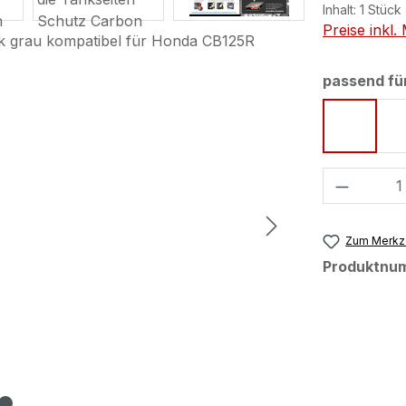
Inhalt:
1 Stück
Preise inkl
passend fü
Matt Cy
Produkt
Zum Merkze
Produktnu