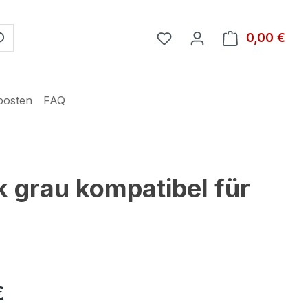
Du hast 0 Produkte auf 
0,00 €
Ware
posten
FAQ
 grau kompatibel für
€