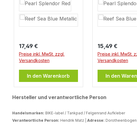
Regulärer Preis:
Regulärer Preis:
17,49 €
15,49 €
Preise inkl. MwSt. zzgl.
Preise inkl. MwSt. z
Versandkosten
Versandkosten
In den Warenkorb
In den Ware
Hersteller und verantwortliche Person
Handelsmarken:
BIKE-label / Tankpad / Felgenrand Aufkleber
Verantwortliche Person:
Hendrik Matz |
Adresse:
Dorotheenbogen 3