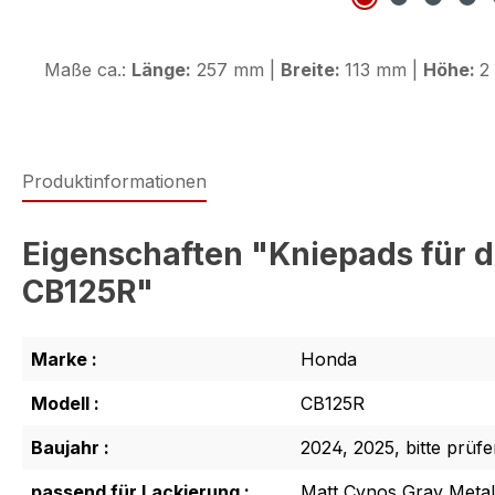
Maße ca.:
Länge:
257 mm |
Breite:
113 mm |
Höhe:
2
Produktinformationen
Eigenschaften "Kniepads für 
CB125R"
Marke :
Honda
Modell :
CB125R
Baujahr :
2024, 2025, bitte prüf
passend für Lackierung :
Matt Cynos Gray Metall