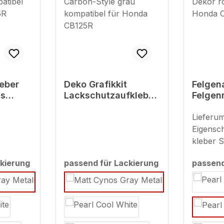
leber
Deko Grafikkit
Felgen
ss
Lackschutzaufkleber
Felgen
grau
Carbon-Style grau
Felgen
r Honda
kompatibel für Honda
kompat
Lieferu
CB125R
Honda
Eigensc
kleber S
für Hon
kierung
passend für Lackierung
passend
Baujahr
auswählen
auswäh
passend
"Pearl 
(MY 202
2025)Str