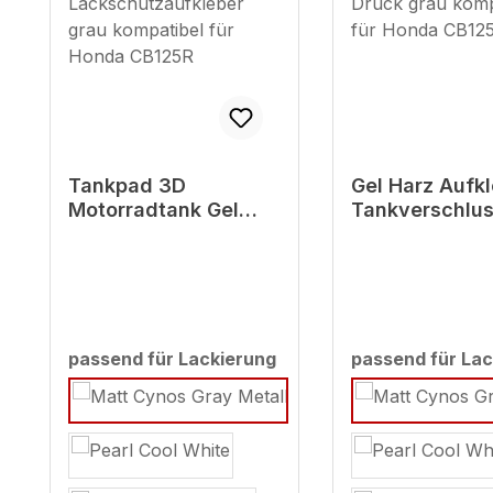
Tankpad 3D
Gel Harz Aufk
Motorradtank Gel
Tankverschlu
Lackschutzaufkleber
Carbon Druck 
grau kompatibel für
kompatibel fü
Honda CB125R
CB125R
passend für Lackierung
passend für Lac
auswählen
auswählen