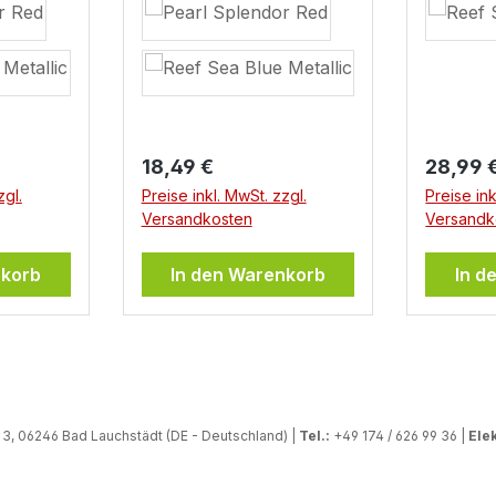
Felgenr
mm - ge
Felgeng
ZollGrö
Aufklebe
x 19 mm 
31 mmLi
Regulärer Preis:
Regulär
18,49 €
28,99 
Felgenra
zgl.
Preise inkl. MwSt. zzgl.
Preise ink
Ersatzst
Versandkosten
Versandk
Felgenbe
vorne / 
nkorb
In den Warenkorb
In d
ausreich
Motorra
, 06246 Bad Lauchstädt (DE - Deutschland) |
Tel.:
+49 174 / 626 99 36 |
Elek