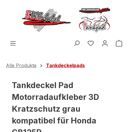
Zum Hauptinhalt springen
Du hast 0 Produ
Ware
Alle Produkte
Tankdeckelpads
Tankdeckel Pad
Motorradaufkleber 3D
Kratzschutz grau
kompatibel für Honda