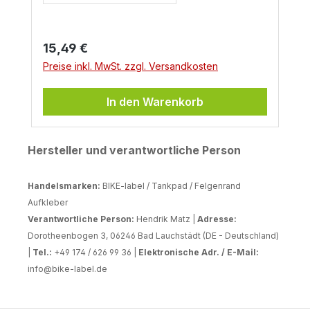
Regulärer Preis:
15,49 €
Preise inkl. MwSt. zzgl. Versandkosten
In den Warenkorb
Hersteller und verantwortliche Person
Handelsmarken:
BIKE-label / Tankpad / Felgenrand
Aufkleber
Verantwortliche Person:
Hendrik Matz |
Adresse:
Dorotheenbogen 3, 06246 Bad Lauchstädt (DE - Deutschland)
|
Tel.:
+49 174 / 626 99 36 |
Elektronische Adr. / E-Mail:
info@bike-label.de