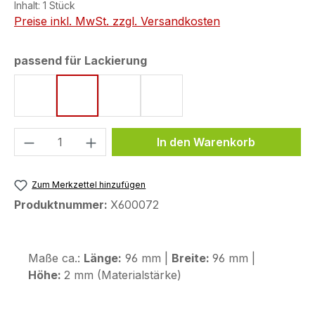
Inhalt:
1 Stück
Preise inkl. MwSt. zzgl. Versandkosten
auswählen
passend für Lackierung
Pearl Splendor Red
Matt Cynos Gray Metallic
Pearl Cool White
Reef Sea Blue Metallic
Produkt Anzahl: Gib den gewünschten We
In den Warenkorb
Zum Merkzettel hinzufügen
Produktnummer:
X600072
Maße ca.:
Länge:
96 mm |
Breite:
96 mm |
Höhe:
2 mm (Materialstärke)