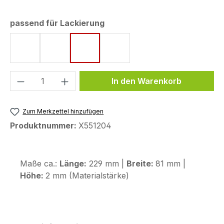
auswählen
passend für Lackierung
Matt Cynos Gray Metallic
Pearl Cool White
Pearl Splendor Red
Reef Sea Blue Metallic
Produkt Anzahl: Gib den gewünschten We
In den Warenkorb
Zum Merkzettel hinzufügen
Produktnummer:
X551204
Maße ca.:
Länge:
229 mm |
Breite:
81 mm |
Höhe:
2 mm (Materialstärke)