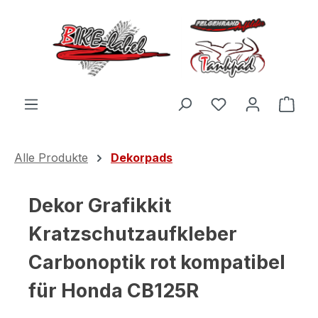
Zum Hauptinhalt springen
Du hast 0 Produ
Ware
Alle Produkte
Dekorpads
Dekor Grafikkit
Kratzschutzaufkleber
Carbonoptik rot kompatibel
für Honda CB125R