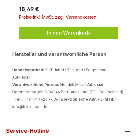
Regulärer Preis:
18,49 €
Preise inkl. MwSt. zzgl. Versandkosten
In den Warenkorb
Hersteller und verantwortliche Person
Handelsmarken:
BIKE-label / Tankpad / Felgenrand
Aufkleber
Verantwortliche Person:
Hendrik Matz |
Adresse:
Dorotheenbogen 3, 06246 Bad Lauchstädt (DE - Deutschland)
|
Tel.:
+49 174 / 626 99 36 |
Elektronische Adr. / E-Mail:
info@bike-label.de
Service-Hotline