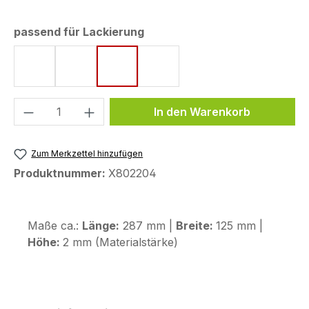
auswählen
passend für Lackierung
Matt Cynos Gray Metallic
Pearl Cool White
Pearl Splendor Red
Reef Sea Blue Metallic
Produkt Anzahl: Gib den gewünschten We
In den Warenkorb
Zum Merkzettel hinzufügen
Produktnummer:
X802204
Maße ca.:
Länge:
287 mm |
Breite:
125 mm |
Höhe:
2 mm (Materialstärke)