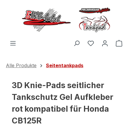
Zum Hauptinhalt springen
Du hast 0 Produ
Ware
Alle Produkte
Seitentankpads
3D Knie-Pads seitlicher
Tankschutz Gel Aufkleber
rot kompatibel für Honda
CB125R