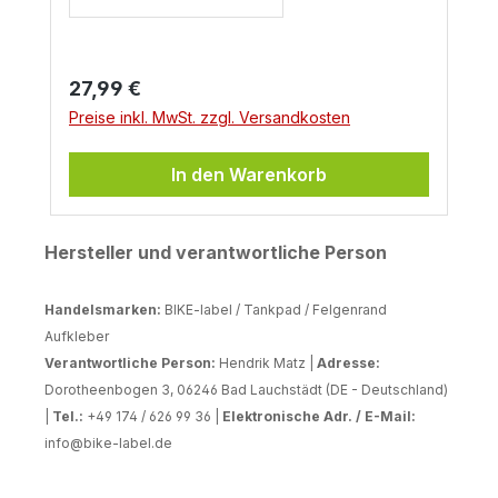
Regulärer Preis:
27,99 €
Preise inkl. MwSt. zzgl. Versandkosten
In den Warenkorb
Hersteller und verantwortliche Person
Handelsmarken:
BIKE-label / Tankpad / Felgenrand
Aufkleber
Verantwortliche Person:
Hendrik Matz |
Adresse:
Dorotheenbogen 3, 06246 Bad Lauchstädt (DE - Deutschland)
|
Tel.:
+49 174 / 626 99 36 |
Elektronische Adr. / E-Mail:
info@bike-label.de