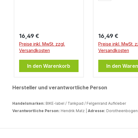
Regulärer Preis:
Regulärer Preis:
16,49 €
16,49 €
Preise inkl. MwSt. zzgl.
Preise inkl. MwSt. z
Versandkosten
Versandkosten
In den Warenkorb
In den Ware
Hersteller und verantwortliche Person
Handelsmarken:
BIKE-label / Tankpad / Felgenrand Aufkleber
Verantwortliche Person:
Hendrik Matz |
Adresse:
Dorotheenbogen 3