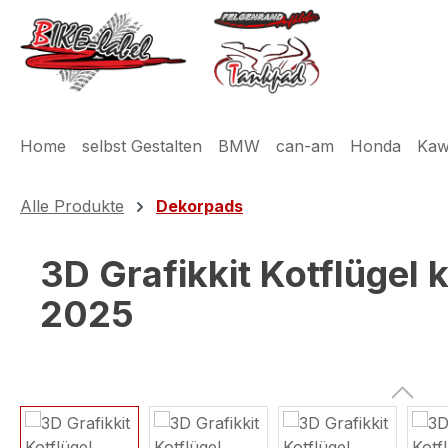
m Hauptinhalt springen
Zur Suche springen
Zur Hauptnavigation springen
Home
selbst Gestalten
BMW
can-am
Honda
Kaw
Alle Produkte
Dekorpads
3D Grafikkit Kotflügel
2025
Bildergalerie überspringen