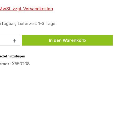
. MwSt. zzgl. Versandkosten
fügbar, Lieferzeit: 1-3 Tage
 Anzahl: Gib den gewünschten Wert ein 
In den Warenkorb
ttel hinzufügen
mmer:
X550208