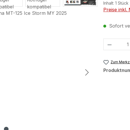
Inhalt:
1 Stück
Preise inkl
Sofort ver
Produkt
Zum Merkze
Produktnu