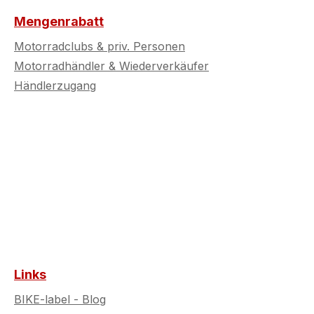
Ideal für alle, die
Mengenrabatt
 erstklassigen
Motorradclubs & priv. Personen
Qualität und ein
Motorradhändler & Wiederverkäufer
hendes Design
Händlerzugang
Links
BIKE-label - Blog