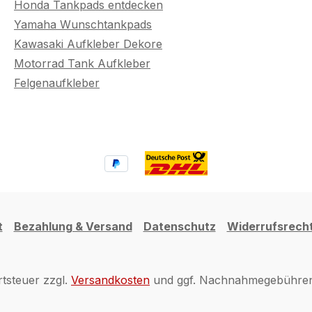
Honda Tankpads entdecken
Yamaha Wunschtankpads
Kawasaki Aufkleber Dekore
Motorrad Tank Aufkleber
Felgenaufkleber
t
Bezahlung & Versand
Datenschutz
Widerrufsrech
rtsteuer zzgl.
Versandkosten
und ggf. Nachnahmegebühren,