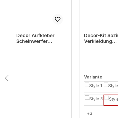
Decor Aufkleber
Decor-Kit Sozi
Scheinwerfer
Verkleidung
kompatibel mit
kompatibel mi
Yamaha MT-125 - Ice
Yamaha MT-125
Storm
Storm
auswäh
Variante
+
3