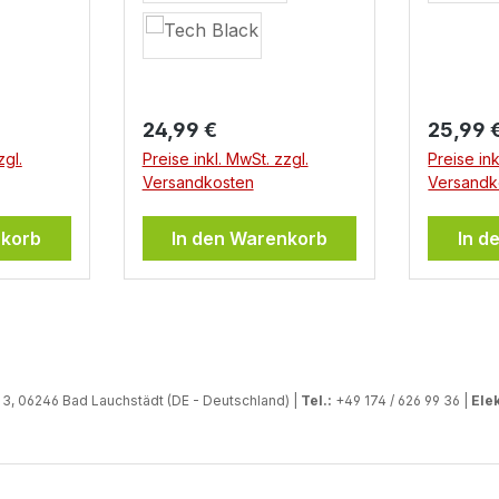
entsteh
Anders 
herkömm
Folienau
bestehe
Regulärer Preis:
Regulär
24,99 €
25,99 
aus hoc
zgl.
Preise inkl. MwSt. zzgl.
Preise ink
Gelmater
Versandkosten
Versandk
integri
sodass 
nkorb
In den Warenkorb
In d
strahlen
sind ben
wasserf
langlebi
Selbstkl
dafür, d
, 06246 Bad Lauchstädt (DE - Deutschland) |
Tel.:
+49 174 / 626 99 36 |
Elek
sicher 
haften u
Waschst
an Ort u