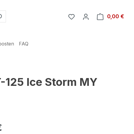
Du hast 0 Produkte auf 
0,00 €
Ware
posten
FAQ
T-125 Ice Storm MY
€