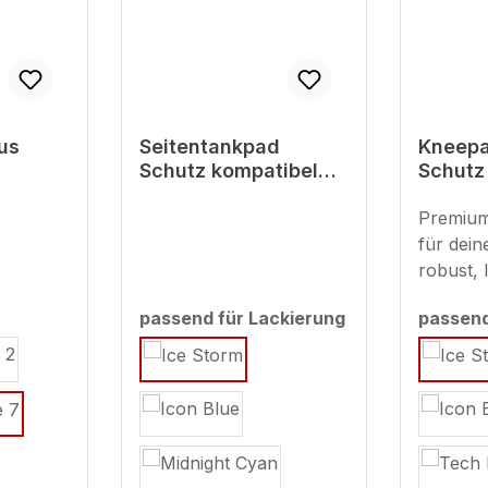
us
Seitentankpad
Kneepa
Schutz kompatibel
Schutz
t
mit Yamaha MT-125
mit Ya
 - Ice
Ice Storm - MY 2025
Ice St
Premium
für dein
robust, 
stylisch
len
passend für Lackierung
passend
Seitent
auswählen
auswäh
deinen L
Kratzer
Abnutzu
beispiel
Reißver
oder Al