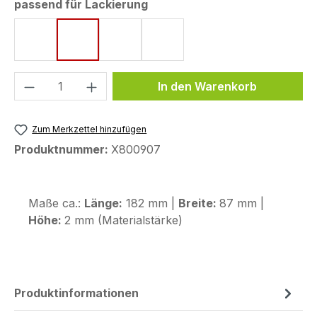
auswählen
passend für Lackierung
Ice Storm
Icon Blue
Midnight Cyan
Tech Black
Produkt Anzahl: Gib den gewünschten We
In den Warenkorb
Zum Merkzettel hinzufügen
Produktnummer:
X800907
Maße ca.:
Länge:
182 mm |
Breite:
87 mm |
Höhe:
2 mm (Materialstärke)
Produktinformationen