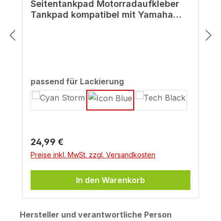
Seitentankpad Motorradaufkleber
Tankpad kompatibel mit Yamaha
MT-125 Icon Blue
auswählen
passend für Lackierung
Regulärer Preis:
24,99 €
Preise inkl. MwSt. zzgl. Versandkosten
In den Warenkorb
Hersteller und verantwortliche Person