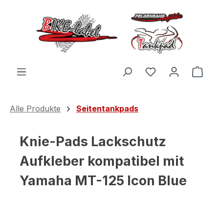
Zum Hauptinhalt springen
Du hast 0 Produ
Ware
Alle Produkte
Seitentankpads
Knie-Pads Lackschutz
Aufkleber kompatibel mit
Yamaha MT-125 Icon Blue