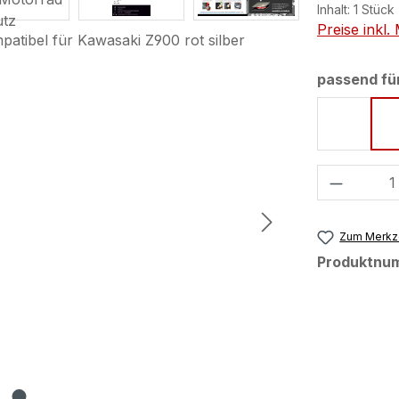
Inhalt:
1 Stück
Preise inkl
passend fü
Ebony /
Produkt
Zum Merkze
Produktnu