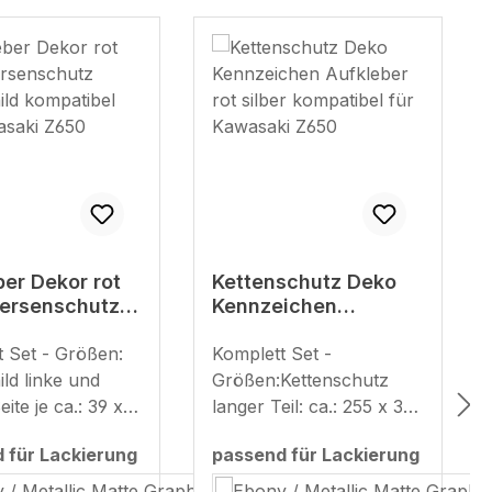
ber Dekor rot
Kettenschutz Deko
 Fersenschutz
Kennzeichen
hild
Aufkleber rot silber
ibel für
t Set - Größen:
kompatibel für
Komplett Set -
ki Z650
Kawasaki Z650
ld linke und
Größen:Kettenschutz
ite je ca.: 39 x
langer Teil: ca.: 255 x 32
Fersenschutz:
mm Kettenschutz kurzer
 für Lackierung
passend für Lackierung
 mm / 80 x 99
Teil: ca.: 178 x 34
len
auswählen
mm Kennzeichenhalter je