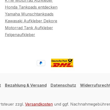
KTM Motorrad Aufkleber
Honda Tankpads entdecken
Yamaha Wunschtankpads
Kawasaki Aufkleber Dekore
Motorrad Tank Aufkleber
Felgenaufkleber
t
Bezahlung & Versand
Datenschutz
Widerrufsrech
rtsteuer zzgl.
Versandkosten
und ggf. Nachnahmegebühren,