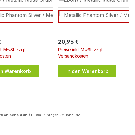
Seite ca.: 86 x 127 mm
er Preis:
Regulärer Preis:
€
20,95 €
l. MwSt. zzgl.
Preise inkl. MwSt. zzgl.
osten
Versandkosten
en Warenkorb
In den Warenkorb
tronische Adr. / E-Mail:
info@bike-label.de