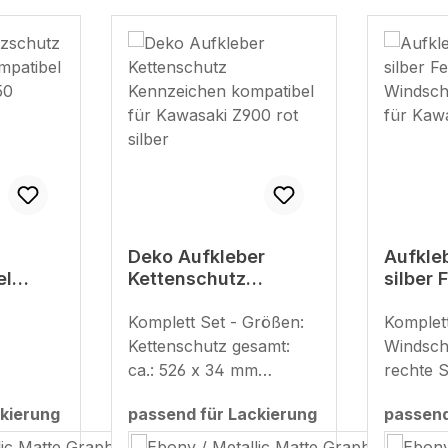
Deko Aufkleber
Aufkle
el
Kettenschutz
silber
atibel
Kennzeichen
Windsc
Z650
kompatibel für
Komplett Set - Größen:
kompat
Komplet
ot
Kawasaki Z900 rot
Kawasa
Kettenschutz gesamt:
Windschi
silber
ca.: 526 x 34 mm
rechte Se
Schutzblech hinten: je
187 mm 
kierung
passend für Lackierung
passend
ca.: 47 x 119 mm
79 x 91
auswählen
auswäh
Kennzeichenhalter: je
mm