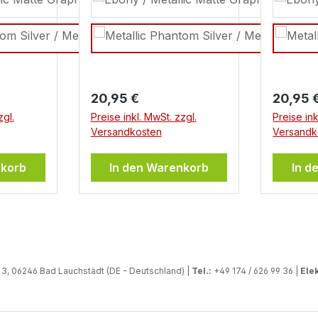
ca.: 86 x 119 mm
Regulärer Preis:
Regulär
20,95 €
20,95 
zgl.
Preise inkl. MwSt. zzgl.
Preise ink
Versandkosten
Versandk
nkorb
In den Warenkorb
In d
, 06246 Bad Lauchstädt (DE - Deutschland) |
Tel.:
+49 174 / 626 99 36 |
Elek