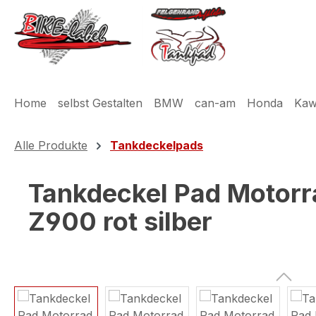
m Hauptinhalt springen
Zur Suche springen
Zur Hauptnavigation springen
Home
selbst Gestalten
BMW
can-am
Honda
Kaw
Alle Produkte
Tankdeckelpads
Tankdeckel Pad Motorr
Z900 rot silber
Bildergalerie überspringen