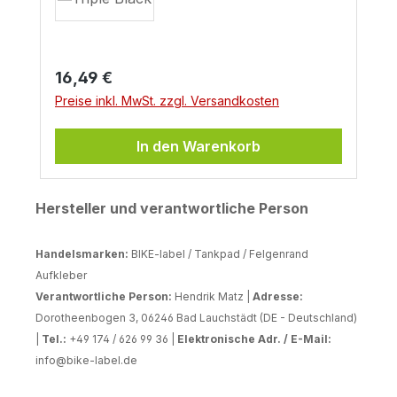
Regulärer Preis:
16,49 €
Preise inkl. MwSt. zzgl. Versandkosten
In den Warenkorb
Hersteller und verantwortliche Person
Handelsmarken:
BIKE-label / Tankpad / Felgenrand
Aufkleber
Verantwortliche Person:
Hendrik Matz |
Adresse:
Dorotheenbogen 3, 06246 Bad Lauchstädt (DE - Deutschland)
|
Tel.:
+49 174 / 626 99 36 |
Elektronische Adr. / E-Mail:
info@bike-label.de