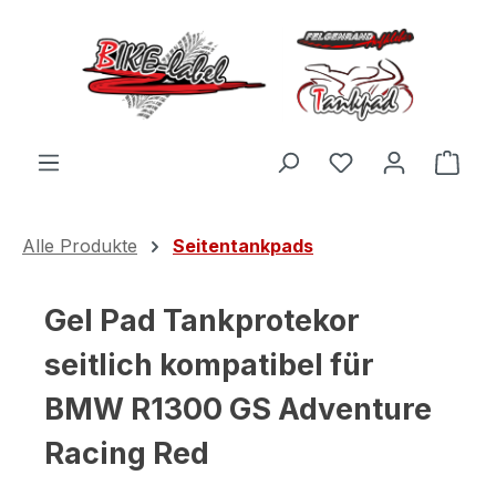
Zum Hauptinhalt springen
Du hast 0 Produ
Ware
Alle Produkte
Seitentankpads
Gel Pad Tankprotekor
seitlich kompatibel für
BMW R1300 GS Adventure
Racing Red