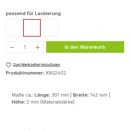
auswählen
passend für Lackierung
GS Trophy
Racing Red
Triple Black
Produkt Anzahl: Gib den gewünschten We
In den Warenkorb
Zum Merkzettel hinzufügen
Produktnummer:
X802402
Maße ca.:
Länge:
301 mm |
Breite:
142 mm |
Höhe:
2 mm (Materialstärke)