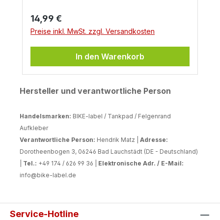
Regulärer Preis:
14,99 €
Preise inkl. MwSt. zzgl. Versandkosten
In den Warenkorb
Hersteller und verantwortliche Person
Handelsmarken:
BIKE-label / Tankpad / Felgenrand
Aufkleber
Verantwortliche Person:
Hendrik Matz |
Adresse:
Dorotheenbogen 3, 06246 Bad Lauchstädt (DE - Deutschland)
|
Tel.:
+49 174 / 626 99 36 |
Elektronische Adr. / E-Mail:
info@bike-label.de
Service-Hotline