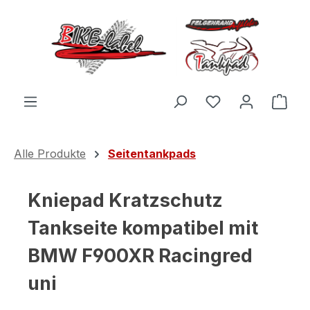
Zum Hauptinhalt springen
Du hast 0 Produ
Ware
Alle Produkte
Seitentankpads
Kniepad Kratzschutz
Tankseite kompatibel mit
BMW F900XR Racingred
uni