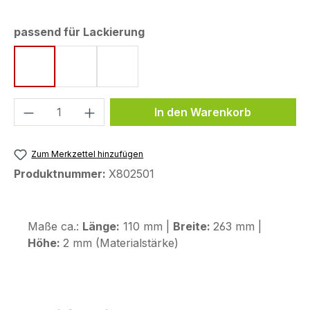
auswählen
passend für Lackierung
Racingred uni
Sport
Triple Black
Produkt Anzahl: Gib den gewünschten We
In den Warenkorb
Zum Merkzettel hinzufügen
Produktnummer:
X802501
Maße ca.:
Länge:
110 mm |
Breite:
263 mm |
Höhe:
2 mm (Materialstärke)