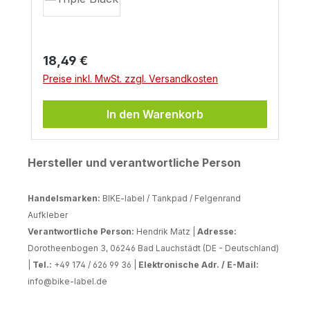
Regulärer Preis:
18,49 €
Preise inkl. MwSt. zzgl. Versandkosten
In den Warenkorb
Hersteller und verantwortliche Person
Handelsmarken:
BIKE-label / Tankpad / Felgenrand
Aufkleber
Verantwortliche Person:
Hendrik Matz |
Adresse:
Dorotheenbogen 3, 06246 Bad Lauchstädt (DE - Deutschland)
|
Tel.:
+49 174 / 626 99 36 |
Elektronische Adr. / E-Mail:
info@bike-label.de