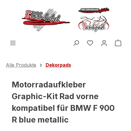
Zum Hauptinhalt springen
Du hast 0 Produ
Ware
Alle Produkte
Dekorpads
Motorradaufkleber
Graphic-Kit Rad vorne
kompatibel für BMW F 900
R blue metallic