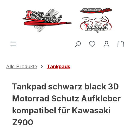
Zum Hauptinhalt springen
Du hast 0 Produ
Ware
Alle Produkte
Tankpads
Tankpad schwarz black 3D
Motorrad Schutz Aufkleber
kompatibel für Kawasaki
Z900