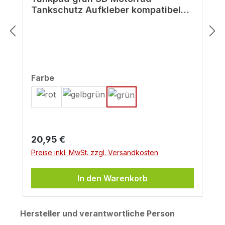
Tankschutz Aufkleber kompatibel
für Kawasaki Z900 grün
auswählen
Farbe
Regulärer Preis:
20,95 €
Preise inkl. MwSt. zzgl. Versandkosten
In den Warenkorb
Hersteller und verantwortliche Person