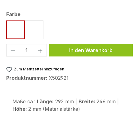
auswählen
Farbe
schwarz
transparent
Produkt Anzahl: Gib den gewünschten We
In den Warenkorb
Zum Merkzettel hinzufügen
Produktnummer:
X502921
Maße ca.:
Länge:
292 mm |
Breite:
246 mm |
Höhe:
2 mm (Materialstärke)