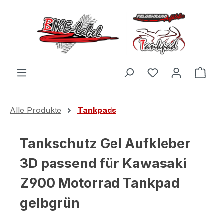
Zum Hauptinhalt springen
Du hast 0 Produ
Ware
Alle Produkte
Tankpads
Tankschutz Gel Aufkleber
3D passend für Kawasaki
Z900 Motorrad Tankpad
gelbgrün