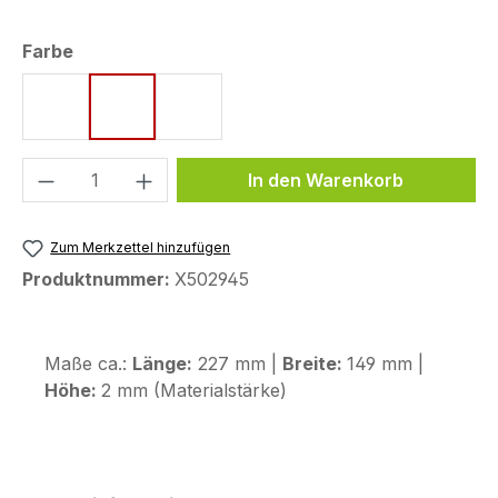
auswählen
Farbe
rot
gelbgrün
grün
Produkt Anzahl: Gib den gewünschten We
In den Warenkorb
Zum Merkzettel hinzufügen
Produktnummer:
X502945
Maße ca.:
Länge:
227 mm |
Breite:
149 mm |
Höhe:
2 mm (Materialstärke)