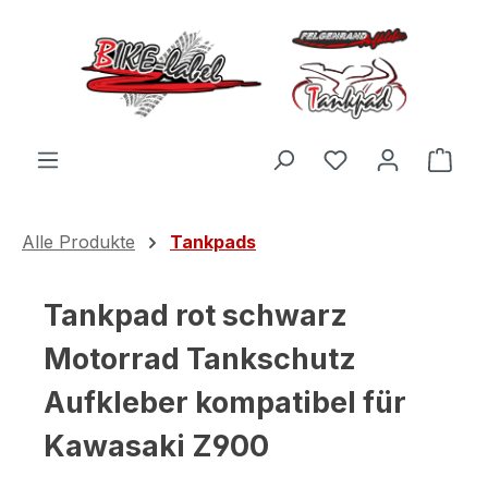
Zum Hauptinhalt springen
Du hast 0 Produ
Ware
Alle Produkte
Tankpads
Tankpad rot schwarz
Motorrad Tankschutz
Aufkleber kompatibel für
Kawasaki Z900