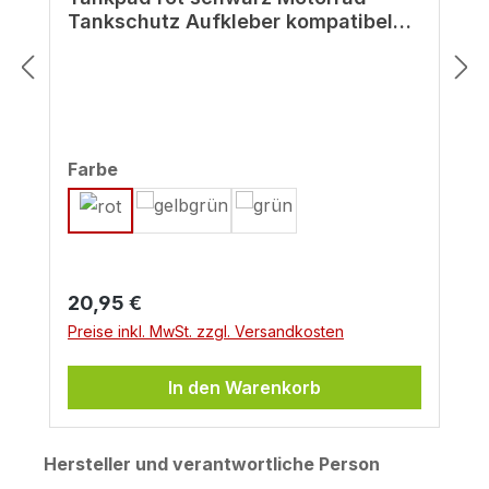
Tankschutz Aufkleber kompatibel
für Kawasaki Z900
auswählen
Farbe
Regulärer Preis:
20,95 €
Preise inkl. MwSt. zzgl. Versandkosten
In den Warenkorb
Hersteller und verantwortliche Person