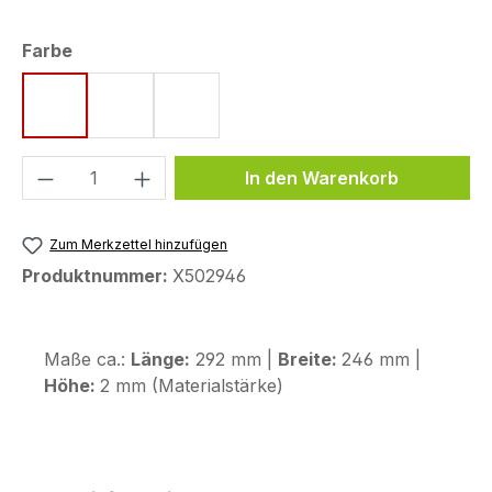
auswählen
Farbe
rot
gelbgrün
grün
Produkt Anzahl: Gib den gewünschten We
In den Warenkorb
Zum Merkzettel hinzufügen
Produktnummer:
X502946
Maße ca.:
Länge:
292 mm |
Breite:
246 mm |
Höhe:
2 mm (Materialstärke)