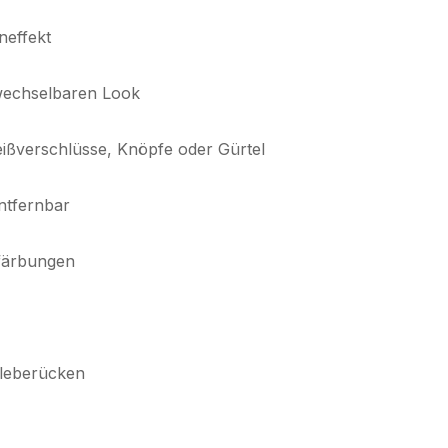
neffekt
rwechselbaren Look
Reißverschlüsse, Knöpfe oder Gürtel
ntfernbar
rfärbungen
Kleberücken