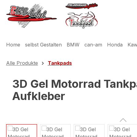
m Hauptinhalt springen
Zur Suche springen
Zur Hauptnavigation springen
Home
selbst Gestalten
BMW
can-am
Honda
Kaw
Alle Produkte
Tankpads
3D Gel Motorrad Tankpa
Aufkleber
Bildergalerie überspringen