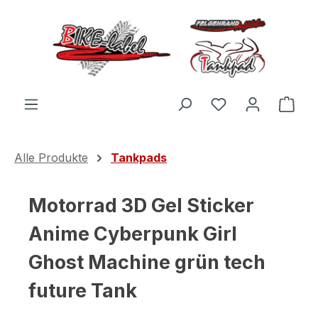
Zum Hauptinhalt springen
Du hast 0 Produ
Ware
Alle Produkte
Tankpads
Motorrad 3D Gel Sticker
Anime Cyberpunk Girl
Ghost Machine grün tech
future Tank