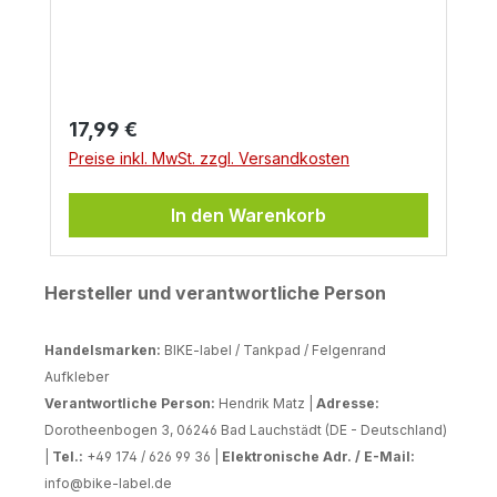
Regulärer Preis:
17,99 €
Preise inkl. MwSt. zzgl. Versandkosten
In den Warenkorb
Hersteller und verantwortliche Person
Handelsmarken:
BIKE-label / Tankpad / Felgenrand
Aufkleber
Verantwortliche Person:
Hendrik Matz |
Adresse:
Dorotheenbogen 3, 06246 Bad Lauchstädt (DE - Deutschland)
|
Tel.:
+49 174 / 626 99 36 |
Elektronische Adr. / E-Mail:
info@bike-label.de