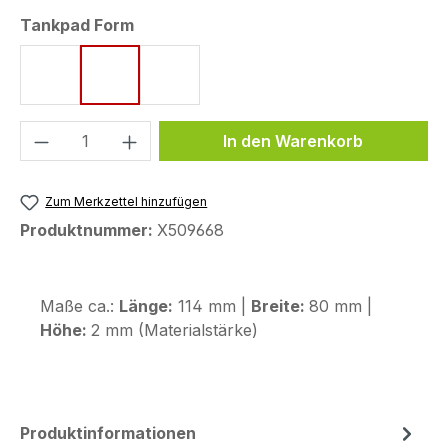
auswählen
Tankpad Form
Form 8 (172 x 220 mm)
Form 72 (80 x 114 mm)
Form 97 (132 x 186 mm)
Produkt Anzahl: Gib den gewünschten We
In den Warenkorb
Zum Merkzettel hinzufügen
Produktnummer:
X509668
Maße ca.:
Länge:
114 mm |
Breite:
80 mm |
Höhe:
2 mm (Materialstärke)
Produktinformationen