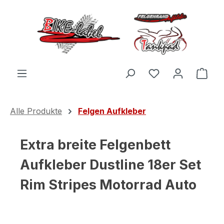
Zum Hauptinhalt springen
Du hast 0 Produ
Ware
Alle Produkte
Felgen Aufkleber
Extra breite Felgenbett
Aufkleber Dustline 18er Set
Rim Stripes Motorrad Auto