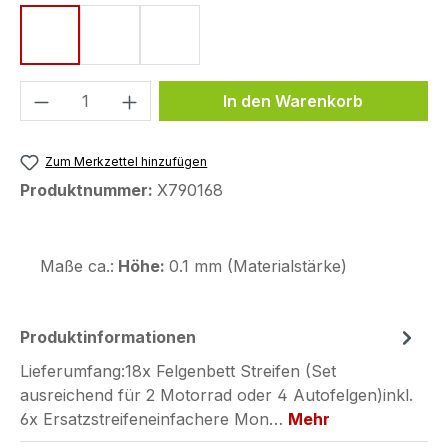
Style 1
Style 2
Style 3
Produkt Anzahl: Gib den gewünschten We
In den Warenkorb
Zum Merkzettel hinzufügen
Produktnummer:
X790168
Maße ca.:
Höhe:
0.1 mm (Materialstärke)
Produktinformationen
Lieferumfang:18x Felgenbett Streifen (Set
ausreichend für 2 Motorrad oder 4 Autofelgen)inkl.
6x Ersatzstreifeneinfachere Mon…
Mehr