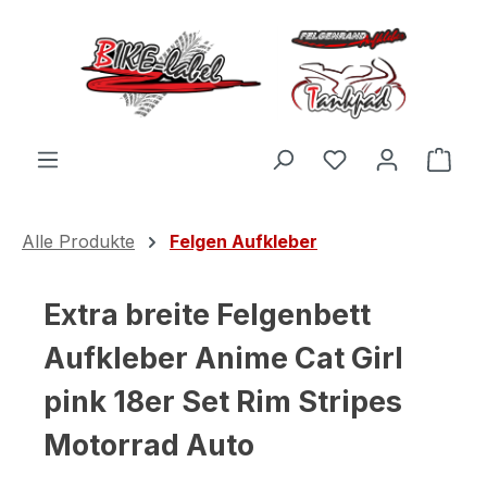
Zum Hauptinhalt springen
Du hast 0 Produ
Ware
Alle Produkte
Felgen Aufkleber
Extra breite Felgenbett
Aufkleber Anime Cat Girl
pink 18er Set Rim Stripes
Motorrad Auto