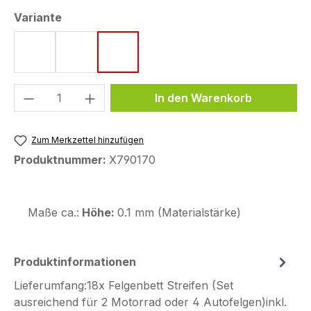
auswählen
Variante
Style 1
Style 2
Style 3
Produkt Anzahl: Gib den gewünschten We
In den Warenkorb
Zum Merkzettel hinzufügen
Produktnummer:
X790170
Maße ca.:
Höhe:
0.1 mm (Materialstärke)
Produktinformationen
Lieferumfang:18x Felgenbett Streifen (Set
ausreichend für 2 Motorrad oder 4 Autofelgen)inkl.