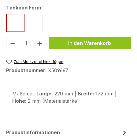
auswählen
Tankpad Form
Form 8 (172 x 220 mm)
Form 72 (80 x 114 mm)
Form 97 (132 x 186 mm)
Produkt Anzahl: Gib den gewünschten We
In den Warenkorb
Zum Merkzettel hinzufügen
Produktnummer:
X509667
Maße ca.:
Länge:
220 mm |
Breite:
172 mm |
Höhe:
2 mm (Materialstärke)
Produktinformationen