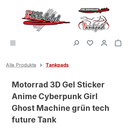
Zum Hauptinhalt springen
Du hast 0 Produ
Ware
Alle Produkte
Tankpads
Motorrad 3D Gel Sticker
Anime Cyberpunk Girl
Ghost Machine grün tech
future Tank