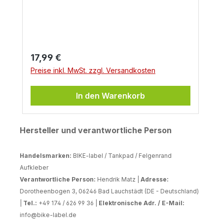
Regulärer Preis:
17,99 €
Preise inkl. MwSt. zzgl. Versandkosten
In den Warenkorb
Hersteller und verantwortliche Person
Handelsmarken:
BIKE-label / Tankpad / Felgenrand
Aufkleber
Verantwortliche Person:
Hendrik Matz |
Adresse:
Dorotheenbogen 3, 06246 Bad Lauchstädt (DE - Deutschland)
|
Tel.:
+49 174 / 626 99 36 |
Elektronische Adr. / E-Mail:
info@bike-label.de