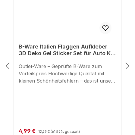
B-Ware Italien Flaggen Aufkleber
3D Deko Gel Sticker Set für Auto Kfz
Motorrad
Outlet-Ware – Geprüfte B-Ware zum
Vorteilspreis Hochwertige Qualität mit
kleinen Schönheitsfehlern – das ist unsere
geprüfte B-Ware. Hier bekommst du
unsere bewährten BIKE-label Motorrad
Aufkleber zu einem unschlagbaren Preis,
mit minimalen optischen Makeln, die die
Funktion und Haltbarkeit in keiner Weise
beeinträchtigen. Unsere selbstklebenden
Regulärer Preis:
Verkaufspreis:
4,99 €
Pads für den seitlichen Tankbereich
12,99 €
(61.59% gespart)