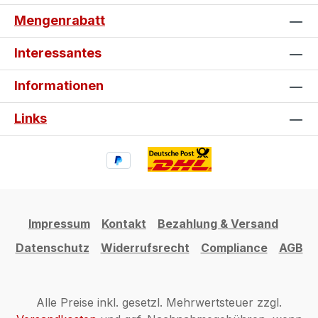
erhalten! Nutze also die Chance auf
Mengenrabatt
hochwertige Schutzpads zum
Schnäppchenpreis und leiste gleichzeitig
Interessantes
einen Beitrag zur Nachhaltigkeit, indem du
Ressourcen schonst. Statt perfekte Ware
Informationen
mit kleinen Fehlern auszusortieren, bieten
wir dir hier eine clevere und preiswerte
Links
Alternative. Jetzt zugreifen und sparen!
Impressum
Kontakt
Bezahlung & Versand
Datenschutz
Widerrufsrecht
Compliance
AGB
Alle Preise inkl. gesetzl. Mehrwertsteuer zzgl.