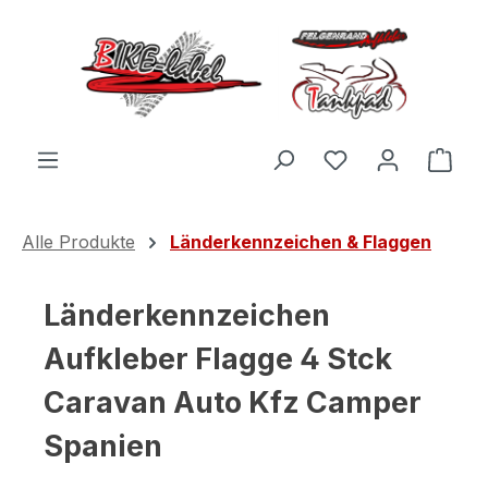
Zum Hauptinhalt springen
Du hast 0 Produ
Ware
Alle Produkte
Länderkennzeichen & Flaggen
Länderkennzeichen
Aufkleber Flagge 4 Stck
Caravan Auto Kfz Camper
Spanien