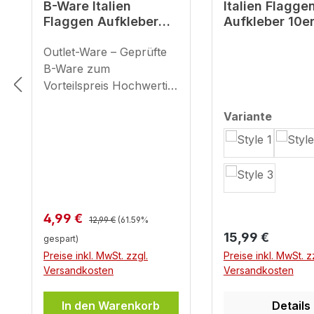
B-Ware Italien
Italien Flagge
Flaggen Aufkleber
Aufkleber 10er
3D Deko Gel Sticker
3D Deko Gel S
Set für Auto Kfz
Outlet-Ware – Geprüfte
Set für Auto K
Motorrad
Motorrad
B-Ware zum
Vorteilspreis Hochwertig
e Qualität mit kleinen
auswäh
Variante
Schönheitsfehlern – das
ist unsere geprüfte B-
Ware. Hier bekommst du
unsere bewährten BIKE-
label Motorrad
Aufkleber zu einem
Regulärer Preis:
Verkaufspreis:
4,99 €
unschlagbaren Preis, mit
12,99 €
(61.59%
Regulärer Preis:
minimalen optischen
15,99 €
gespart)
Makeln, die die Funktion
Preise inkl. MwSt. zzgl.
Preise inkl. MwSt. z
und Haltbarkeit in keiner
Versandkosten
Versandkosten
Weise
beeinträchtigen. Unsere
In den Warenkorb
Details