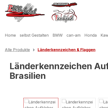
m Hauptinhalt springen
Zur Suche springen
Zur Hauptnavigation springen
Home
selbst Gestalten
BMW
can-am
Honda
Kaw
Alle Produkte
Länderkennzeichen & Flaggen
Länderkennzeichen Auf
Brasilien
Bildergalerie überspringen