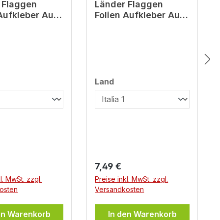
 Flaggen
Länder Flaggen
 Aufkleber Auto
Folien Aufkleber Auto
mper Trike
Kfz Camper Trike
ad DDR
Motorrad Italia
swählen
auswählen
Land
er Preis:
Regulärer Preis:
7,49 €
l. MwSt. zzgl.
Preise inkl. MwSt. zzgl.
osten
Versandkosten
en Warenkorb
In den Warenkorb