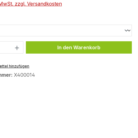
. MwSt. zzgl. Versandkosten
hlen
 Anzahl: Gib den gewünschten Wert ein 
In den Warenkorb
ttel hinzufügen
mmer:
X400014