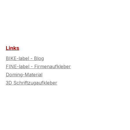
Links
BIKE-label - Blog
FINE-label - Firmenaufkleber
Doming-Material
3D Schriftzugaufkleber