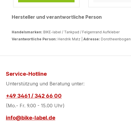
selbstklebenden Pads
für den seitlichen
Hersteller und verantwortliche Person
Tankbereich bewahren
deinen Lack zuverlässig
vor Kratzern durch
Handelsmarken:
BIKE-label / Tankpad / Felgenrand Aufkleber
Reißverschlüsse,
Verantwortliche Person:
Hendrik Matz |
Adresse:
Dorotheenbogen 3
Schnallen, Steinchen
oder andere
mechanische
Einwirkungen. Die Pads
sind wie gewohnt UV-
Service-Hotline
und witterungsbeständig,
Unterstützung und Beratung unter:
kratz- und wasserfest
sowie benzinfest – nur
+49 3461 / 342 66 00
optisch nicht ganz
(Mo.- Fr. 9.00 - 15.00 Uhr)
perfekt. Größe:8 Stück
klein je ca. 60 mm x 10
info@bike-label.de
mm4 Stück groß je ca.
150 mm x 10 mm