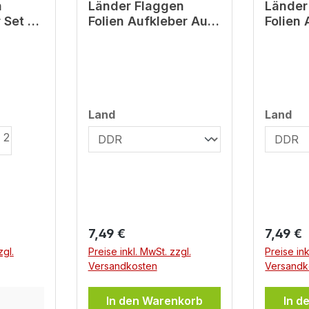
n
Länder Flaggen
Länder
 Set -
Folien Aufkleber Auto
Folien
ticker
Kfz Camper Trike
Kfz Ca
fz
Motorrad DDR
Motorr
len
auswählen
au
Land
Land
Regulärer Preis:
Regulär
7,49 €
7,49 €
zgl.
Preise inkl. MwSt. zzgl.
Preise ink
Versandkosten
Versandk
In den Warenkorb
In d