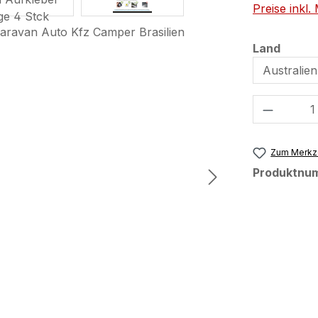
Preise inkl
auswä
Land
Produkt
Zum Merkze
Produktnu