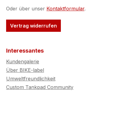
Mögliche optische
Oder über unser
Kontaktformular
.
Makel: Feine
Unregelmäßigkeiten in
Vertrag widerrufen
der Harzschicht (leichte
Wellen,
Staubeinschlüsse, kleine
Luftblasen) Druckfehler
Interessantes
(kleine Punkte, Striche
Kundengalerie
oder minimale
Über BIKE-label
Farbabweichungen,)Wic
Umweltfreundlichkeit
htig: Diese Makel
betreffen ausschließlich
Custom Tankpad Community
die Optik und tauchen
auch nicht alle in einem
Produkt auf! Die
Funktion bleibt zu 100 %
erhalten! Nutze also die
Chance auf hochwertige