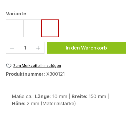
auswählen
Variante
Style 1
Style 2
Style 3
Produkt Anzahl: Gib den gewünschten We
In den Warenkorb
Zum Merkzettel hinzufügen
Produktnummer:
X300121
Maße ca.:
Länge:
10 mm |
Breite:
150 mm |
Höhe:
2 mm (Materialstärke)