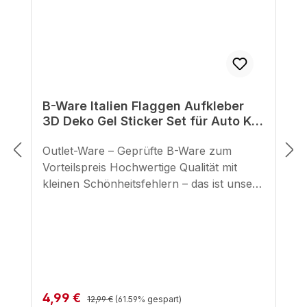
B-Ware Italien Flaggen Aufkleber
3D Deko Gel Sticker Set für Auto Kfz
Motorrad
Outlet-Ware – Geprüfte B-Ware zum
Vorteilspreis Hochwertige Qualität mit
kleinen Schönheitsfehlern – das ist unsere
geprüfte B-Ware. Hier bekommst du
unsere bewährten BIKE-label Motorrad
Aufkleber zu einem unschlagbaren Preis,
mit minimalen optischen Makeln, die die
Funktion und Haltbarkeit in keiner Weise
beeinträchtigen. Unsere selbstklebenden
Regulärer Preis:
Verkaufspreis:
4,99 €
Pads für den seitlichen Tankbereich
12,99 €
(61.59% gespart)