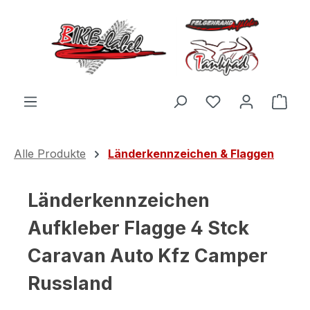
Zum Hauptinhalt springen
Du hast 0 Produ
Ware
Alle Produkte
Länderkennzeichen & Flaggen
Länderkennzeichen
Aufkleber Flagge 4 Stck
Caravan Auto Kfz Camper
Russland