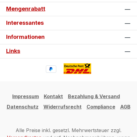
erhalten! Nutze also die Chance auf
Mengenrabatt
hochwertige Schutzpads zum
Schnäppchenpreis und leiste gleichzeitig
Interessantes
einen Beitrag zur Nachhaltigkeit, indem du
Ressourcen schonst. Statt perfekte Ware
Informationen
mit kleinen Fehlern auszusortieren, bieten
wir dir hier eine clevere und preiswerte
Links
Alternative. Jetzt zugreifen und sparen!
Impressum
Kontakt
Bezahlung & Versand
Datenschutz
Widerrufsrecht
Compliance
AGB
Alle Preise inkl. gesetzl. Mehrwertsteuer zzgl.