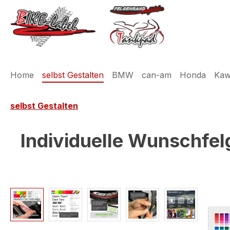
m Hauptinhalt springen
Zur Suche springen
Zur Hauptnavigation springen
Home
selbst Gestalten
BMW
can-am
Honda
Kaw
selbst Gestalten
Individuelle Wunschfel
Bildergalerie überspringen