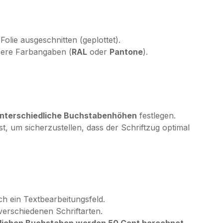
Folie ausgeschnitten (geplottet).
sere Farbangaben (
RAL
oder
Pantone
).
 unterschiedliche Buchstabenhöhen
festlegen.
ast, um sicherzustellen, dass der Schriftzug optimal
ch ein Textbearbeitungsfeld.
erschiedenen Schriftarten.
zlichen Buchstaben werden 50 Cent berechnet
.