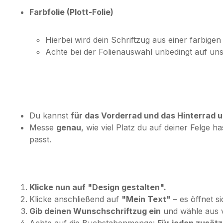
Farbfolie (Plott-Folie)
Hierbei wird dein Schriftzug aus einer farbigen 
Achte bei der Folienauswahl unbedingt auf un
Du kannst
für das Vorderrad und das Hinterrad
Messe
genau
, wie viel Platz du auf deiner Felge h
passt.
Klicke nun auf "Design gestalten".
Klicke anschließend auf
"Mein Text"
– es öffnet si
Gib deinen Wunschschriftzug ein
und wähle aus v
Achte auf die Buchstabenmenge:
Für jeden zusät