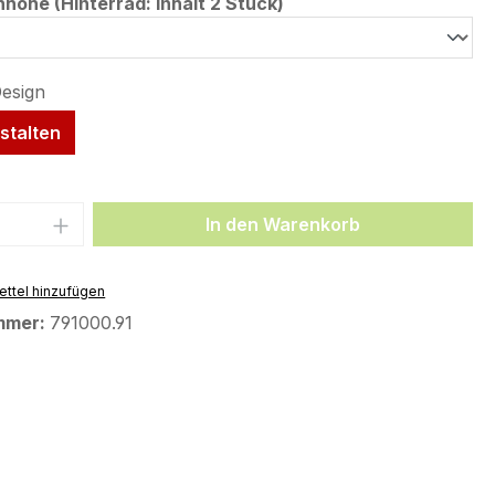
auswählen
öhe (Hinterrad: Inhalt 2 Stück)
stalten
 Anzahl: Gib den gewünschten Wert ein 
In den Warenkorb
ttel hinzufügen
mmer:
791000.91