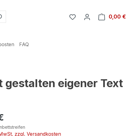
Du hast 0 Produkte auf 
0,00 €
Ware
posten
FAQ
 gestalten eigener Text
€
nbettstreifen
. MwSt. zzgl. Versandkosten