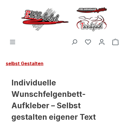
Zum Hauptinhalt springen
Du hast 0 Produ
Ware
selbst Gestalten
Individuelle
Wunschfelgenbett-
Aufkleber – Selbst
gestalten eigener Text