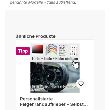
genannte Modelle - falls zutreffend.
Produktgalerie überspringen
ähnliche Produkte
Tipp
Personalisierte
Felgenrandaufkleber – Selbst
gestalten passend für 16/17/18