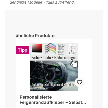
genannte Modelle - falls zutreffend.
Produktgalerie überspringen
ähnliche Produkte
Tipp
Personalisierte
Felgenrandaufkleber – Selbst
gestalten passend für 16/17/18