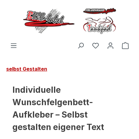
Zum Hauptinhalt springen
Du hast 0 Produ
Ware
selbst Gestalten
Individuelle
Wunschfelgenbett-
Aufkleber – Selbst
gestalten eigener Text