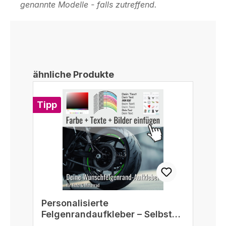
genannte Modelle - falls zutreffend.
Produktgalerie überspringen
ähnliche Produkte
Tipp
Personalisierte
Felgenrandaufkleber – Selbst
gestalten passend für 16/17/18