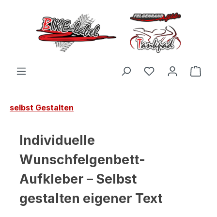
Zum Hauptinhalt springen
Du hast 0 Produ
Ware
selbst Gestalten
Individuelle
Wunschfelgenbett-
Aufkleber – Selbst
gestalten eigener Text