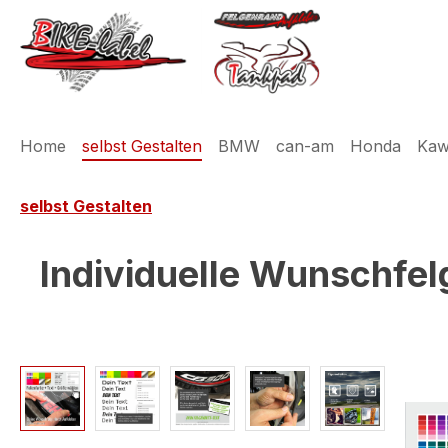
m Hauptinhalt springen
Zur Suche springen
Zur Hauptnavigation springen
Home
selbst Gestalten
BMW
can-am
Honda
Kaw
selbst Gestalten
Individuelle Wunschfel
Bildergalerie überspringen