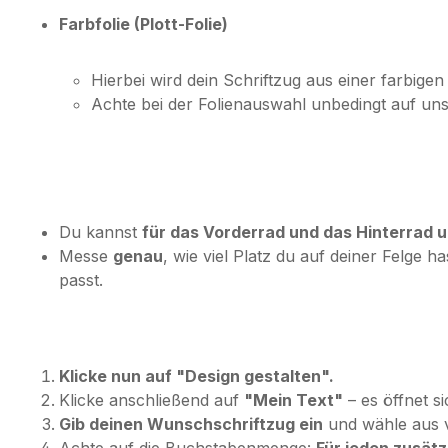
Farbfolie (Plott-Folie)
Hierbei wird dein Schriftzug aus einer farbigen 
Achte bei der Folienauswahl unbedingt auf un
Du kannst
für das Vorderrad und das Hinterrad
Messe
genau
, wie viel Platz du auf deiner Felge h
passt.
Klicke nun auf "Design gestalten".
Klicke anschließend auf
"Mein Text"
– es öffnet si
Gib deinen Wunschschriftzug ein
und wähle aus v
Achte auf die Buchstabenmenge:
Für jeden zusät