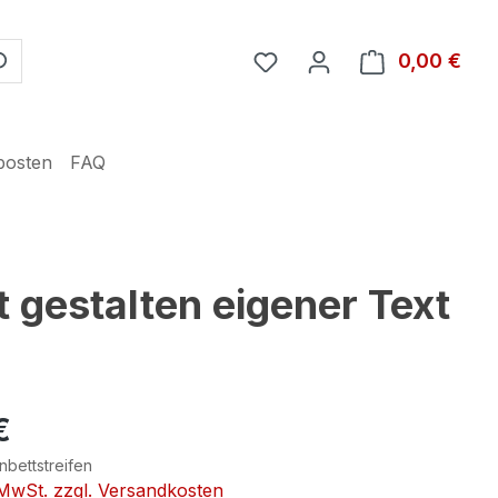
Du hast 0 Produkte auf 
0,00 €
Ware
posten
FAQ
 gestalten eigener Text
€
nbettstreifen
. MwSt. zzgl. Versandkosten