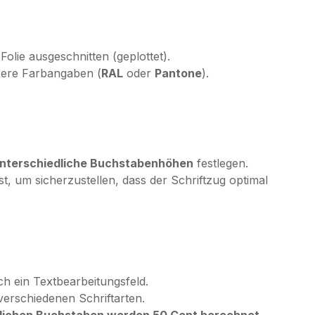
Folie ausgeschnitten (geplottet).
sere Farbangaben (
RAL
oder
Pantone
).
 unterschiedliche Buchstabenhöhen
festlegen.
ast, um sicherzustellen, dass der Schriftzug optimal
ch ein Textbearbeitungsfeld.
erschiedenen Schriftarten.
zlichen Buchstaben werden 50 Cent berechnet
.