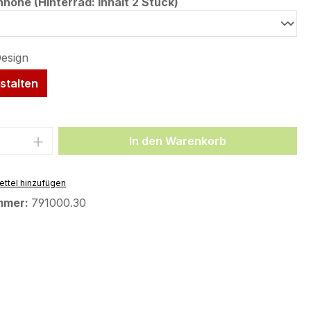
auswählen
öhe (Hinterrad: Inhalt 2 Stück)
stalten
 Anzahl: Gib den gewünschten Wert ein 
In den Warenkorb
ttel hinzufügen
mmer:
791000.30