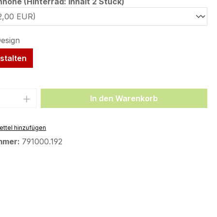
auswählen
öhe (Hinterrad: Inhalt 2 Stück)
stalten
 Anzahl: Gib den gewünschten Wert ein 
In den Warenkorb
ttel hinzufügen
mmer:
791000.192