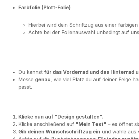
Farbfolie (Plott-Folie)
Hierbei wird dein Schriftzug aus einer farbigen 
Achte bei der Folienauswahl unbedingt auf un
Du kannst
für das Vorderrad und das Hinterrad
Messe
genau
, wie viel Platz du auf deiner Felge h
passt.
Klicke nun auf "Design gestalten".
Klicke anschließend auf
"Mein Text"
– es öffnet si
Gib deinen Wunschschriftzug ein
und wähle aus v
Achte auf die Buchstabenmenge:
Für jeden zusät