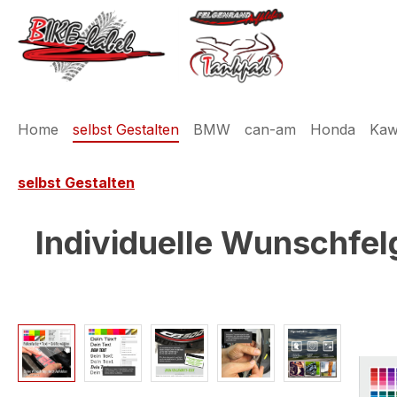
m Hauptinhalt springen
Zur Suche springen
Zur Hauptnavigation springen
Home
selbst Gestalten
BMW
can-am
Honda
Kaw
selbst Gestalten
Individuelle Wunschfel
Bildergalerie überspringen