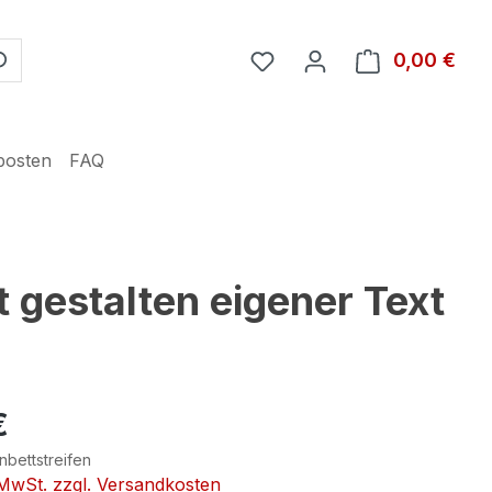
Du hast 0 Produkte auf 
0,00 €
Ware
posten
FAQ
 gestalten eigener Text
€
nbettstreifen
. MwSt. zzgl. Versandkosten