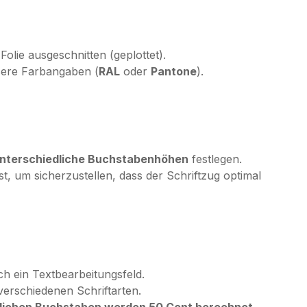
Folie ausgeschnitten (geplottet).
sere Farbangaben (
RAL
oder
Pantone
).
 unterschiedliche Buchstabenhöhen
festlegen.
ast, um sicherzustellen, dass der Schriftzug optimal
ch ein Textbearbeitungsfeld.
erschiedenen Schriftarten.
zlichen Buchstaben werden 50 Cent berechnet
.