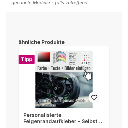
genannte Modelle - falls zutreffend.
Produktgalerie überspringen
ähnliche Produkte
Tipp
Personalisierte
Felgenrandaufkleber – Selbst
gestalten passend für 16/17/18