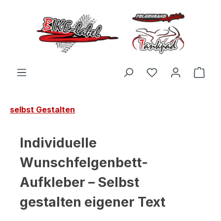
Zum Hauptinhalt springen
Du hast 0 Produ
Ware
selbst Gestalten
Individuelle
Wunschfelgenbett-
Aufkleber – Selbst
gestalten eigener Text