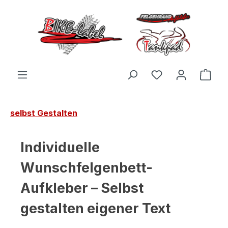
Zum Hauptinhalt springen
Du hast 0 Produ
Ware
selbst Gestalten
Individuelle
Wunschfelgenbett-
Aufkleber – Selbst
gestalten eigener Text