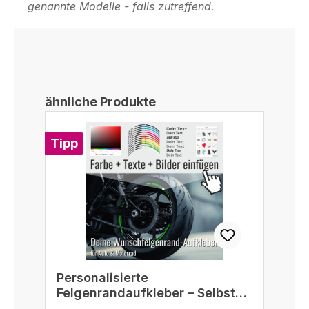
genannte Modelle - falls zutreffend.
Produktgalerie überspringen
ähnliche Produkte
Tipp
Personalisierte
Felgenrandaufkleber – Selbst
gestalten passend für 16/17/18