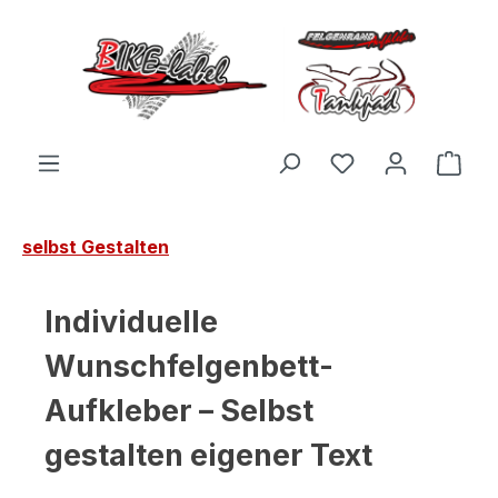
Zum Hauptinhalt springen
Du hast 0 Produ
Ware
selbst Gestalten
Individuelle
Wunschfelgenbett-
Aufkleber – Selbst
gestalten eigener Text