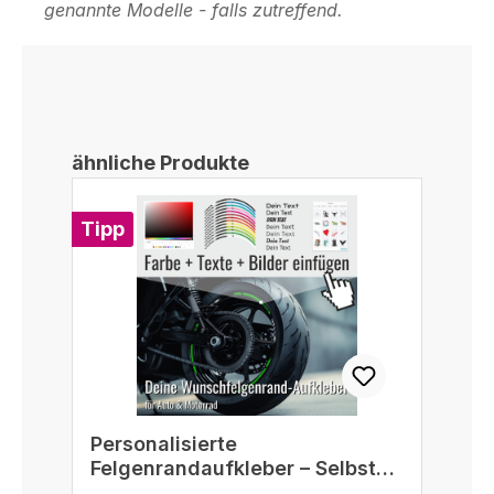
genannte Modelle - falls zutreffend.
Produktgalerie überspringen
ähnliche Produkte
Tipp
Personalisierte
Felgenrandaufkleber – Selbst
gestalten passend für 16/17/18