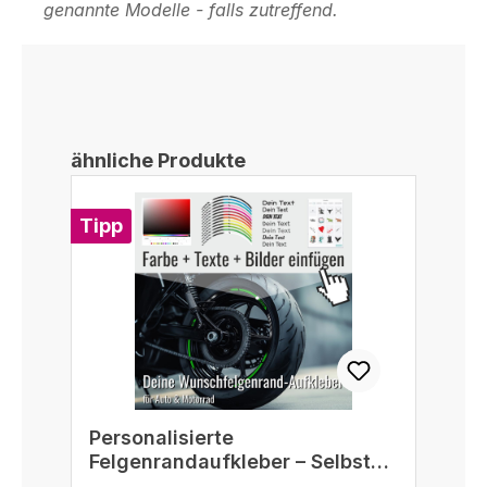
genannte Modelle - falls zutreffend.
Produktgalerie überspringen
ähnliche Produkte
Tipp
Personalisierte
Felgenrandaufkleber – Selbst
gestalten passend für 16/17/18