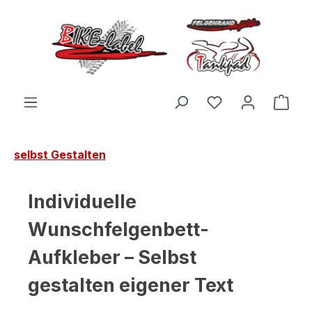
Zum Hauptinhalt springen
Du hast 0 Produ
Ware
selbst Gestalten
Individuelle
Wunschfelgenbett-
Aufkleber – Selbst
gestalten eigener Text