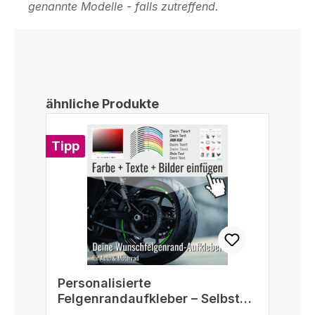
genannte Modelle - falls zutreffend.
Produktgalerie überspringen
ähnliche Produkte
Tipp
Personalisierte
Felgenrandaufkleber – Selbst
gestalten passend für 16/17/18