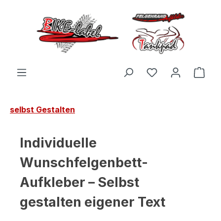
Zum Hauptinhalt springen
Du hast 0 Produ
Ware
selbst Gestalten
Individuelle
Wunschfelgenbett-
Aufkleber – Selbst
gestalten eigener Text