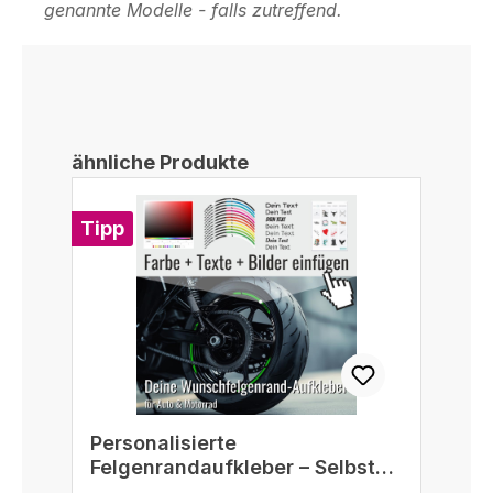
genannte Modelle - falls zutreffend.
Produktgalerie überspringen
ähnliche Produkte
Tipp
Personalisierte
Felgenrandaufkleber – Selbst
gestalten passend für 16/17/18