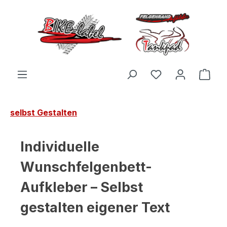
Zum Hauptinhalt springen
Du hast 0 Produ
Ware
selbst Gestalten
Individuelle
Wunschfelgenbett-
Aufkleber – Selbst
gestalten eigener Text