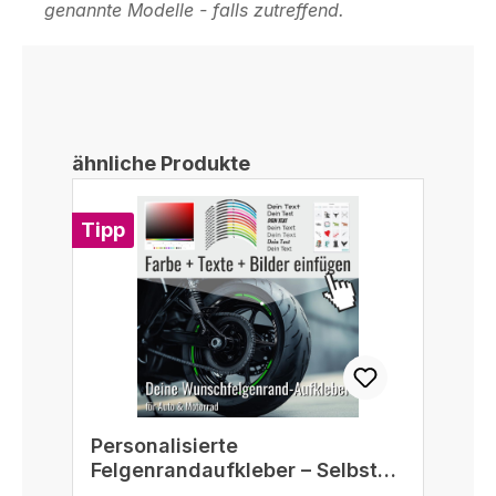
genannte Modelle - falls zutreffend.
Produktgalerie überspringen
ähnliche Produkte
Tipp
Personalisierte
Felgenrandaufkleber – Selbst
gestalten passend für 16/17/18