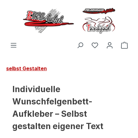
Zum Hauptinhalt springen
Du hast 0 Produ
Ware
selbst Gestalten
Individuelle
Wunschfelgenbett-
Aufkleber – Selbst
gestalten eigener Text